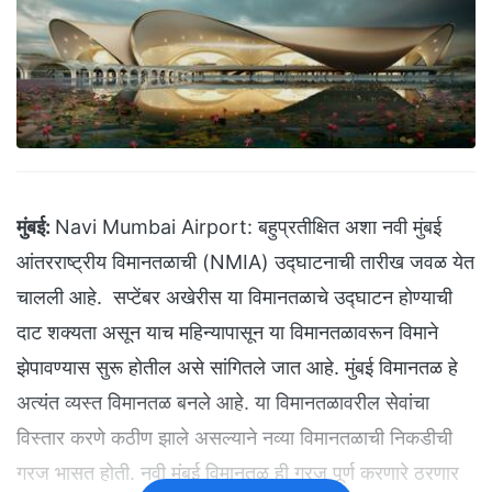
मुंबई:
Navi Mumbai Airport: बहुप्रतीक्षित अशा नवी मुंबई
आंतरराष्ट्रीय विमानतळाची (NMIA) उद्घाटनाची तारीख जवळ येत
चालली आहे. सप्टेंबर अखेरीस या विमानतळाचे उद्घाटन होण्याची
दाट शक्यता असून याच महिन्यापासून या विमानतळावरून विमाने
झेपावण्यास सुरू होतील असे सांगितले जात आहे. मुंबई विमानतळ हे
अत्यंत व्यस्त विमानतळ बनले आहे. या विमानतळावरील सेवांचा
विस्तार करणे कठीण झाले असल्याने नव्या विमानतळाची निकडीची
गरज भासत होती. नवी मुंबई विमानतळ ही गरज पूर्ण करणारे ठरणार