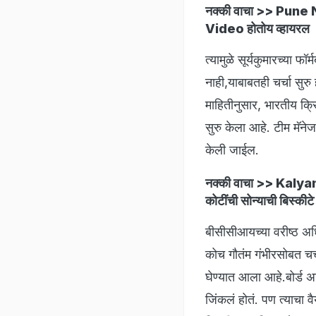
नक्की वाचा >>
Pune New
Video होतोय व्हायरल
त्यामुळे सूर्यकुमारच्या फ
नाही,याबाबतही चर्चा सुरु
माहितीनुसार, भारतीय क्र
सुरु केला आहे. टीम मॅने
केली जाईल.
नक्की वाचा >>
Kalyan 
कोटींची सोन्याची बिस्कीटे
बीसीसीआयच्या वरीष्ठ अधि
कोच गौतंम गंभीरसोबत चर्च
घेण्यात आला आहे.बोर्ड अध
जिंकलं होतं. पण त्याचा 