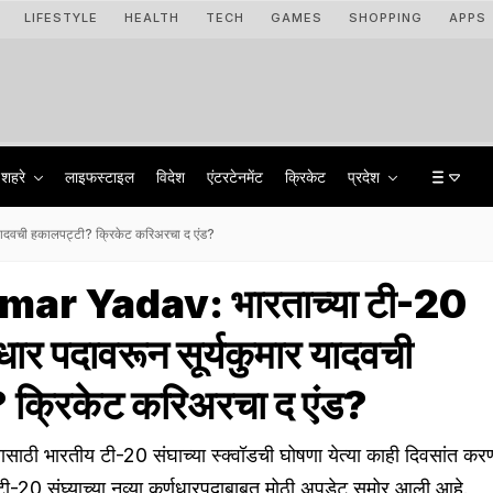
LIFESTYLE
HEALTH
TECH
GAMES
SHOPPING
APPS
शहरे
लाइफस्टाइल
विदेश
एंटरटेनमेंट
क्रिकेट
प्रदेश
यादवची हकालपट्टी? क्रिकेट करिअरचा द एंड?
ar Yadav: भारताच्या टी-20
णधार पदावरून सूर्यकुमार यादवची
 क्रिकेट करिअरचा द एंड?
्यासाठी भारतीय टी-20 संघाच्या स्क्वॉडची घोषणा येत्या काही दिवसांत करण
ी-20 संघ्याच्या नव्या कर्णधारपदाबाबत मोठी अपडेट समोर आली आहे.