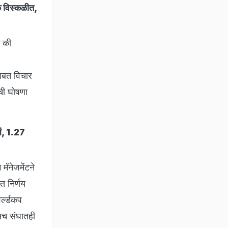
क विस्कळीत,
ं की
बाबत विचार
ची घोषणा
ं, 1.27
मॅनेजमेंटने
त निर्णय
र्ल्डकप
तसच संघातही