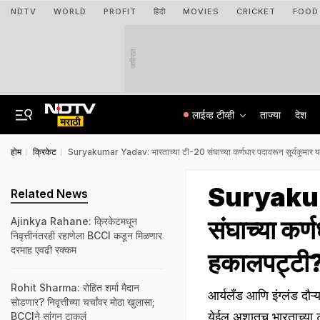
NDTV
WORLD
PROFIT
हिंदी
MOVIES
CRICKET
FOOD
जाहिरात
लाईव्ह टीव्ही
ताज्या
देश
होम
क्रिकेट
Suryakumar Yadav: भारताच्या टी-20 संघाच्या कर्णधार पदावरून सूर्यकुमार 
Suryakum
Related News
संघाच्या कर्
Ajinkya Rahane: क्रिकेटमधून
निवृत्तीनंतरही रहाणेला BCCI कडून मिळणार
दरमाह एवढी रक्कम
हकालपट्टी?
Rohit Sharma: रोहित शर्मा मैदान
आर्यलँड आणि इंग्लंड दौऱ
सोडणार? निवृत्तीच्या चर्चांवर मोठा खुलासा;
येईल.अशातच भारताच्या ट
BCCIने सांगून टाकलं