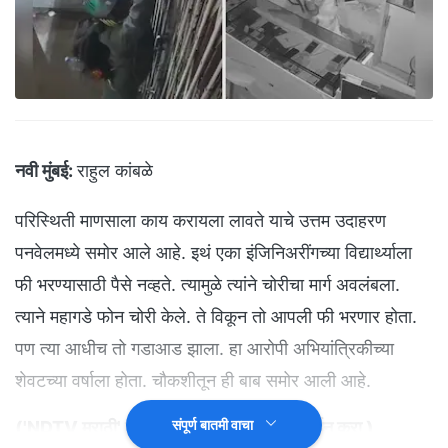
नवी मुंबई:
राहुल कांबळे
परिस्थिती माणसाला काय करायला लावते याचे उत्तम उदाहरण
पनवेलमध्ये समोर आले आहे. इथं एका इंजिनिअरींगच्या विद्यार्थ्याला
फी भरण्यासाठी पैसे नव्हते. त्यामुळे त्यांने चोरीचा मार्ग अवलंबला.
त्याने महागडे फोन चोरी केले. ते विकून तो आपली फी भरणार होता.
पण त्या आधीच तो गडाआड झाला. हा आरोपी अभियांत्रिकीच्या
शेवटच्या वर्षाला होता. चौकशीतून ही बाब समोर आली आहे.
संपूर्ण बातमी वाचा
(
'NDTV मराठी' चं अधिकृत व्हॉट्सअ‍ॅप चॅनल जॉईन करा
)