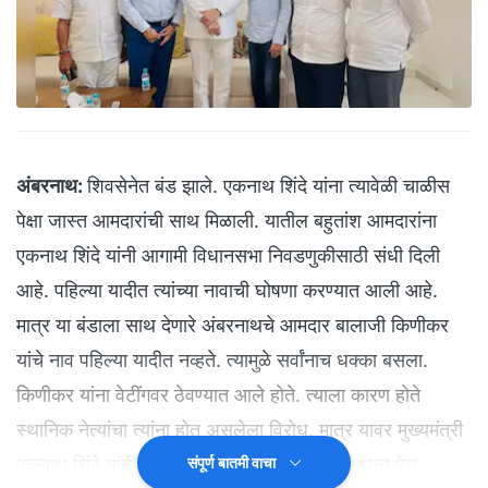
अंबरनाथ:
शिवसेनेत बंड झाले. एकनाथ शिंदे यांना त्यावेळी चाळीस
पेक्षा जास्त आमदारांची साथ मिळाली. यातील बहुतांश आमदारांना
एकनाथ शिंदे यांनी आगामी विधानसभा निवडणुकीसाठी संधी दिली
आहे. पहिल्या यादीत त्यांच्या नावाची घोषणा करण्यात आली आहे.
मात्र या बंडाला साथ देणारे अंबरनाथचे आमदार बालाजी किणीकर
यांचे नाव पहिल्या यादीत नव्हते. त्यामुळे सर्वांनाच धक्का बसला.
किणीकर यांना वेटींगवर ठेवण्यात आले होते. त्याला कारण होते
स्थानिक नेत्यांचा त्यांना होत असलेला विरोध. मात्र यावर मुख्यमंत्री
एकनाथ शिंदे यांनी तोडगा काढला असून अंबरनाथ मधला पेच
संपूर्ण बातमी वाचा