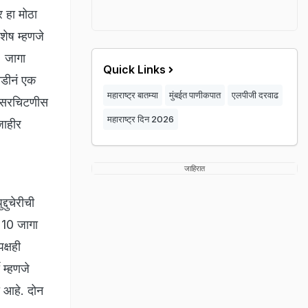
 हा मोठा
शेष म्हणजे
) जागा
Quick Links
ाडीनं एक
महाराष्ट्र बातम्या
मुंबईत पाणीकपात
एलपीजी दरवाढ
चे सरचिटणीस
महाराष्ट्र दिन 2026
 जाहीर
जाहिरात
दुचेरीची
ं 10 जागा
क्षही
 म्हणजे
 आहे. दोन