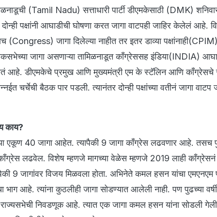
मिळनाडूची (Tamil Nadu) सत्ताधारी पार्टी डीएमकेसाठी (DMK) शनिवार
ोन्ही पक्षांनी आघाडीची घोषणा करत जागा वाटपही जाहिर केलेलं आहे. वि
लाच (Congress) जागा दिलेल्या नाहीत तर इतर डाव्या पक्षांनाही(CPIM
लोकसभेच्या जागा असणाऱ्या तामिळनाडूत काँग्रेससह इंडिया(INDIA) आघ
तं आहे. डीएमकेचे प्रमुख आणि मुख्यमंत्री एम के स्टॅलिन आणि काँग्रेस
ेन्नईत चर्चेची बैठक पार पडली. त्यानंतर दोन्ही पक्षांच्या वतीनं जागा वाटप
्णय काय?
या एकूण 40 जागा आहेत. त्यापैकी 9 जागा काँग्रेस लढवणार आहे. तसच पुद्
ग्रेस लढवेल. विशेष म्हणजे मागच्या वेळेस म्हणजे 2019 लाही काँग्रेसन
ापैकी 9 जागांवर विजय मिळवला होता. अभिनेते कमल हसन यांचा एमएनएम प
 भाग आहे. त्यांना कुठलीही जागा सोडण्यात आलेली नाही. पण पुढच्या वर्षी
 राज्यसभेची निवडणूक आहे. त्यात एक जागा कमल हसन यांना सोडली गेली