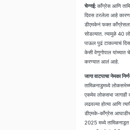
चेन्नई:
काँग्रेस आणि ता
दिवस ठरलेला आहे कारण द
डीएमकेनं फक्त काँग्रेस
सोडल्यात. त्यामुळे 40 
पाऊल पुढं टाकल्याचं दिस
केसी वेणुगोपाल यांच्यात च
करण्यात आलं आहे.
जागा वाटपाचा नेमका निर
तामिळनाडुमध्ये लोकसभेच्
एकमेव लोकसभा जागाही काँ
लढवल्या होत्या आणि त्य
डीएमके-काँग्रेस आघाडीचा
2025 मध्ये तामिळनाडूत