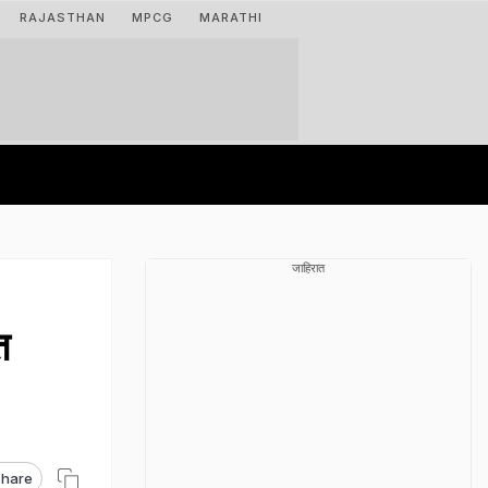
RAJASTHAN
MPCG
MARATHI
जाहिरात
त
hare