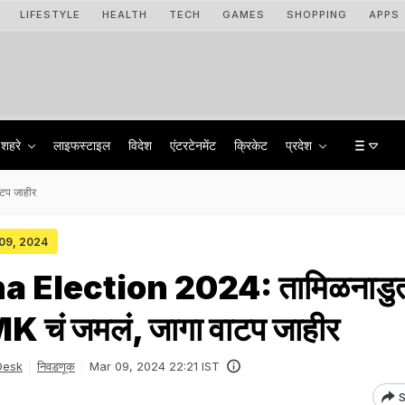
LIFESTYLE
HEALTH
TECH
GAMES
SHOPPING
APPS
शहरे
लाइफस्टाइल
विदेश
एंटरटेनमेंट
क्रिकेट
प्रदेश
टप जाहीर
 09, 2024
a Election 2024: तामिळनाडु
MK चं जमलं, जागा वाटप जाहीर
Desk
निवडणूक
Mar 09, 2024 22:21 IST
S