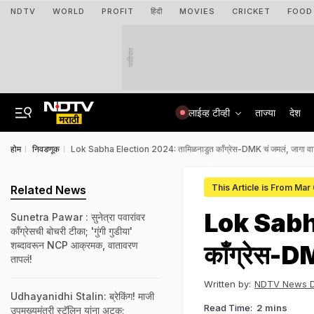
NDTV
WORLD
PROFIT
हिंदी
MOVIES
CRICKET
FOOD
जाहिरात
लाईव्ह टीव्ही
ताज्या
देश
होम
निवडणूक
Lok Sabha Election 2024: तामिळनाडुत काँग्रेस-DMK चं जमलं, जागा वा
This Article is From Mar
Related News
Lok Sabh
Sunetra Pawar : सुनेत्रा पवारांवर
काँग्रेसची बोचरी टीका; 'गुंगी गुडीया'
शब्दावरून NCP आक्रमक, वातावरण
काँग्रेस-D
तापलं!
Written by:
NDTV News 
Udhayanidhi Stalin: ब्रेकिंग! माजी
Read Time:
2 mins
उपमुख्यमंत्री स्टॅलिन यांना अटक;