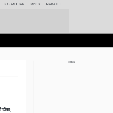
RAJASTHAN
MPCG
MARATHI
जाहिरात
ी टीका;