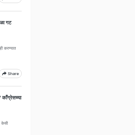
गळा गट
ही करण्यात
Share
ाँग्रेसच्या
े केसी