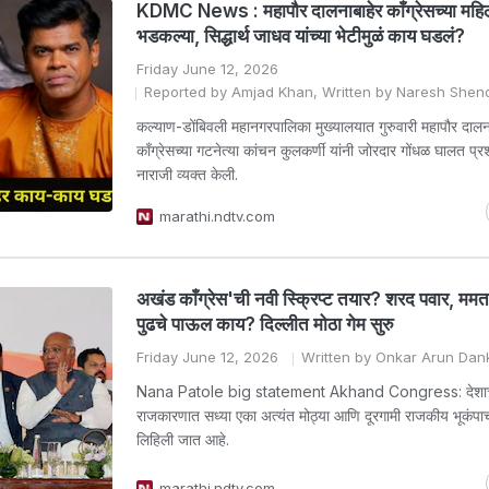
KDMC News : महापौर दालनाबाहेर काँग्रेसच्या महिल
भडकल्या, सिद्धार्थ जाधव यांच्या भेटीमुळं काय घडलं?
Friday June 12, 2026
Reported by Amjad Khan, Written by Naresh Shen
कल्याण-डोंबिवली महानगरपालिका मुख्यालयात गुरुवारी महापौर दालन
काँग्रेसच्या गटनेत्या कांचन कुलकर्णी यांनी जोरदार गोंधळ घालत प्
नाराजी व्यक्त केली.
marathi.ndtv.com
अखंड काँग्रेस'ची नवी स्क्रिप्ट तयार? शरद पवार, ममता ब
पुढचे पाऊल काय? दिल्लीत मोठा गेम सुरु
Friday June 12, 2026
Written by Onkar Arun Dan
Nana Patole big statement Akhand Congress: देशाच
राजकारणात सध्या एका अत्यंत मोठ्या आणि दूरगामी राजकीय भूकंपाची
लिहिली जात आहे.
marathi.ndtv.com