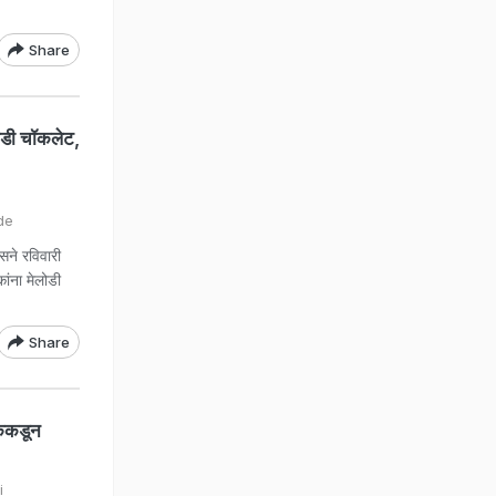
Share
ोडी चॉकलेट,
de
सने रविवारी
ांना मेलोडी
Share
ेकडून
i