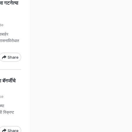
ा गटनेत्या
de
ाबाहेर
रशासनाविरोधात
Share
ॅनर्जींचे
ke
्या
 स्क्रिप्ट
Share