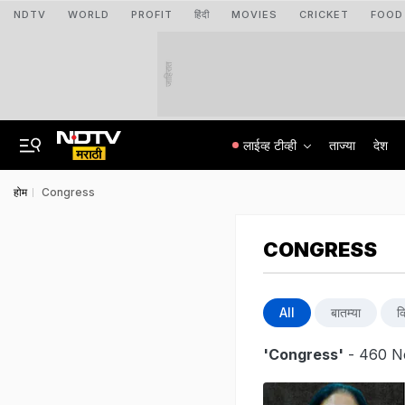
NDTV
WORLD
PROFIT
हिंदी
MOVIES
CRICKET
FOOD
जाहिरात
लाईव्ह टीव्ही
ताज्या
देश
होम
Congress
CONGRESS
All
बातम्या
व
'Congress'
- 460 Ne