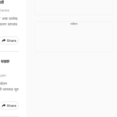
लं!
 Danke
ा' असा उल्लेख
तावरण चांगलंच
जाहिरात
Share
च धडक
jari
आंदोलन
ांची धरपकड सुरु
Share