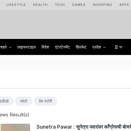
LIFESTYLE
HEALTH
TECH
GAMES
SHOPPING
APPS
शहरे
लाइफस्टाइल
विदेश
एंटरटेनमेंट
क्रिकेट
प्रदेश
्हिडीओ
फोटो
वेब स्टोरी
ws Result(s)
Sunetra Pawar : सुनेत्रा पवारांवर काँग्रेसची बोचर