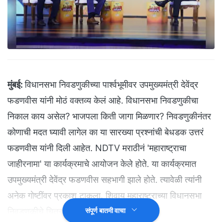
मुंबई:
विधानसभा निवडणुकीच्या पार्श्वभूमीवर उपमुख्यमंत्री देवेंद्र
फडणवीस यांनी मोठं वक्तव्य केलं आहे. विधानसभा निवडणुकीचा
निकाल काय असेल? भाजपला किती जागा मिळणार? निवडणुकीनंतर
कोणाची मदत घ्यावी लागेल का या सारख्या प्रश्नांची बेधडक उत्तरं
फडणवीस यांनी दिली आहेत. NDTV मराठीनं 'महाराष्ट्राचा
जाहीरनामा' या कार्यक्रमाचे आयोजन केले होते. या कार्यक्रमात
उपमुख्यमंत्री देवेंद्र फडणवीस सहभागी झाले होते. त्यावेळी त्यांनी
अनेक गोष्टींवर प्रकाश टाकला. शिवाय महाराष्ट्राच्या विधानसभा
निवडणुकीचे चित्र कसे आहे हे पण स्पष्ट केले.
संपूर्ण बातमी वाचा