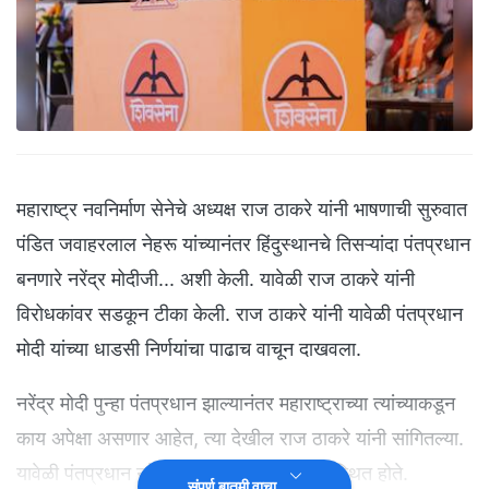
महाराष्ट्र नवनिर्माण सेनेचे अध्यक्ष राज ठाकरे यांनी भाषणाची सुरुवात
पंडित जवाहरलाल नेहरू यांच्यानंतर हिंदुस्थानचे तिसऱ्यांदा पंतप्रधान
बनणारे नरेंद्र मोदीजी... अशी केली. यावेळी राज ठाकरे यांनी
विरोधकांवर सडकून टीका केली. राज ठाकरे यांनी यावेळी पंतप्रधान
मोदी यांच्या धाडसी निर्णयांचा पाढाच वाचून दाखवला.
नरेंद्र मोदी पुन्हा पंतप्रधान झाल्यानंतर महाराष्ट्राच्या त्यांच्याकडून
काय अपेक्षा असणार आहेत, त्या देखील राज ठाकरे यांनी सांगितल्या.
यावेळी पंतप्रधान नरेंद्र मोदी व्यासपीठावरच उपस्थित होते.
संपूर्ण बातमी वाचा