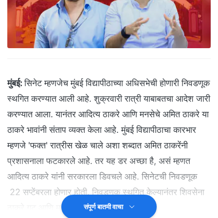
मुंबई:
सिनेट म्हणजेच मुंबई विद्यापीठाच्या अधिसभेची होणारी निवडणूक
स्थगित करण्यात आली आहे. शुक्रवारी रात्री याबाबतचा आदेश जारी
करण्यात आला. यानंतर आदित्य ठाकरे आणि मनसेचे अमित ठाकरे या
ठाकरे भावांनी संताप व्यक्त केला आहे. मुंबई विद्यापीठाचा कारभार
म्हणजे 'फक्त' रात्रीस खेळ चाले अशा शब्दात अमित ठाकरेंनी
प्रशासनाला फटकारले आहे. तर यह डर अच्छा है, असं म्हणत
आदित्य ठाकरे यांनी सरकारला डिवचले आहे. सिनेटची निवडणूक
22 सप्टेंबरला होणार होती. निवडणूक स्थगित केल्यानंतर शिवसेना
ठाकरे गट आणि मनसेने नाराजी व्यक्त केली आहे.
संपूर्ण बातमी वाचा