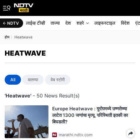
लाईव्ह टीव्ही
ताज्या
देश
शहरे
लाइफस्टाइल
विदेश
एं
NDTV
होम
Heatwave
HEATWAVE
All
बातम्या
वेब स्टोरी
'Heatwave'
- 50 News Result(s)
Europe Heatwave : युरोपमध्ये उष्णतेच्या
लाटेत 1300 जणांचा मृत्यू, परिस्थिती इतकी का
बिघडली?
marathi.ndtv.com