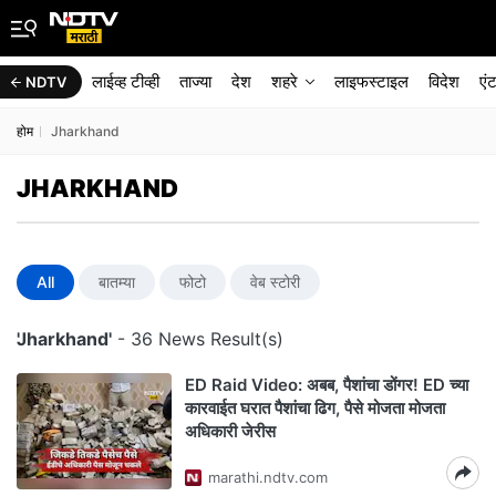
लाईव्ह टीव्ही
ताज्या
देश
शहरे
लाइफस्टाइल
विदेश
एं
NDTV
होम
Jharkhand
JHARKHAND
All
बातम्या
फोटो
वेब स्टोरी
'Jharkhand'
- 36 News Result(s)
ED Raid Video: अबब, पैशांचा डोंगर! ED च्या
कारवाईत घरात पैशांचा ढिग, पैसे मोजता मोजता
अधिकारी जेरीस
marathi.ndtv.com