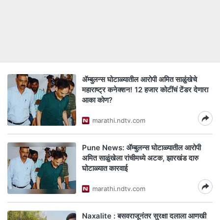
ॲम्बुलन्स घोटाळ्यातील आरोपी अमित साळुंखेचे
महाराष्ट्र कनेक्शन! 12 हजार कोटींचं टेंडर देणारा
आका कोण?
marathi.ndtv.com
Pune News: ॲम्बुलन्स घोटाळ्यातील आरोपी
अमित साळुंखेला रांचीमध्ये अटक, झारखंड दारु
घोटाळ्यात कारवाई
marathi.ndtv.com
Naxalite : बसवराजूनंतर सुरक्षा दलाला आणखी