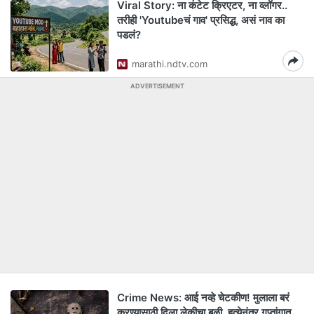
Viral Story: ना कंटेट क्रिएटर, ना व्लॉगर..
तरीही 'Youtubeचं गाव' प्रसिद्ध, असं नाव का
पडलं?
marathi.ndtv.com
ADVERTISEMENT
Crime News: आई नव्हे चेटकीण! मुलाला बरं
करण्यासाठी दिला लेकीचा बळी, हत्येनंतर गुप्तांगात