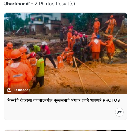
'Jharkhand'
- 2 Photos Result(s)
13 images
निसर्गाचे रौद्ररुप! वायनाडमधील भूस्खलनाचे अंगावर शहारे आणणारे PHOTOS