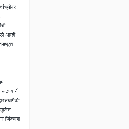
श्वभूमीवर
.
ीची
ठी आम्ही
िवडणूका
िम
ा लढण्याची
ारसंघापैकी
डणूकीत
गा जिंकल्या