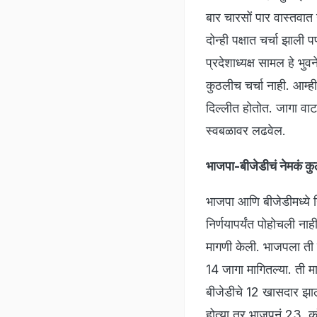
बार चारसों पार वास्तवात
दोन्ही पक्षात चर्चा झाल
प्रदेशाध्यक्ष सामल हे भु
कुठलीच चर्चा नाही. आम
दिल्लीत होतोत. जागा वाट
स्वबळावर लढवेल.
भाजपा-बीजेडीचं नेमकं कु
भाजपा आणि बीजेडीमध्ये नि
निर्णयापर्यंत पोहोचली न
मागणी केली. भाजपला ती
14 जागा मागितल्या. ती 
बीजेडीचे 12 खासदार झाल
होत्या तर भाजपनं 23. का