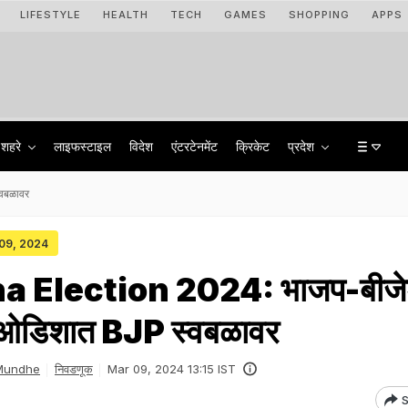
LIFESTYLE
HEALTH
TECH
GAMES
SHOPPING
APPS
शहरे
लाइफस्टाइल
विदेश
एंटरटेनमेंट
क्रिकेट
प्रदेश
वबळावर
 09, 2024
 Election 2024: भाजप-बीजेड
 ओडिशात BJP स्वबळावर
 Mundhe
निवडणूक
Mar 09, 2024 13:15 IST
S