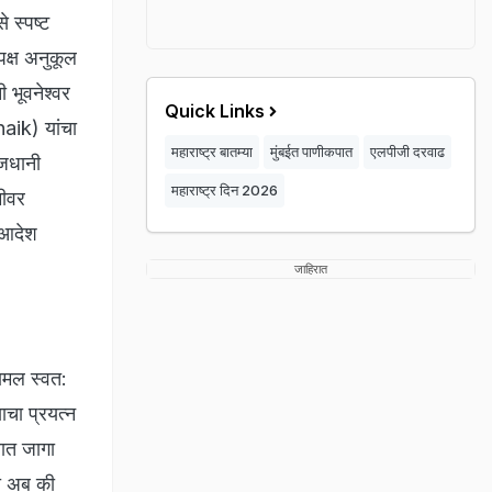
स्पष्ट
पक्ष अनुकूल
भूवनेश्वर
Quick Links
aik) यांचा
महाराष्ट्र बातम्या
मुंबईत पाणीकपात
एलपीजी दरवाढ
ाजधानी
महाराष्ट्र दिन 2026
मीवर
 आदेश
जाहिरात
सामल स्वत:
ाचा प्रयत्न
षात जागा
ा अब की