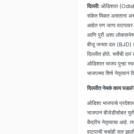
दिल्ली:
ओडिशात (Odisha
संकेत मिळत असताना अचानक
आहेत पण जागा वाटपावर घ
आणि पुरी अशा लोकसभेच्
बीजू जनता दल (BJD) तय
दिल्लीत होते. चर्चेची दा
ओडिशात भाजप पुन्हा स्व
भाजपच्या शिर्ष नेतृत्वानं
दिल्लीत नेमकं काय घडलं
ओडिशा भाजपाचे प्रदेशाध्
भाजपानं बीजेडीसोबत युती
केंद्रीय नेतृत्वाचा आहे.
वाटपाची चर्चाही सुरु 