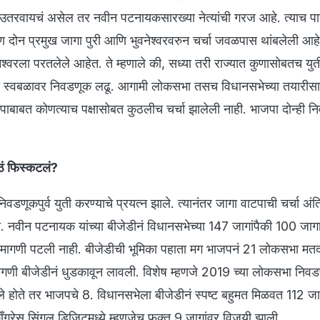
 उतरवायचं असेल तर नवीन पटनायकसारख्या नेत्यांची गरज आहे. त्याच पार्
ी पण दोन प्रमुख जागा पुरी आणि भुवनेश्वरवरुन चर्चा जवळपास थांबलेली आहे
वनेश्वरला परतलेले आहेत. ते म्हणाले की, सध्या तरी राज्यात कुणासोबतच युत
्ही स्वबळावर निवडणूक लढू. आगामी लोकसभा तसच विधानसभेच्या तयारीसा
पाबाबत कोणत्याच पक्षासोबत कुठलीच चर्चा झालेली नाही. भाजपा दोन्ही न
ठं फिस्कटलं?
वडणूकपुर्व युती करण्याचे प्रयत्न झाले. त्यानंतर जागा वाटपाची चर्चा अंत
ाही. नवीन पटनायक यांच्या बीजेडीनं विधानसभेच्या 147 जागांपैकी 100 जाग
 मागणी पटली नाही. बीजेडीची भूमिका पहाता मग भाजपनं 21 लोकसभा मतद
मागणी बीजेडीनं धुडकावून लावली. विशेष म्हणजे 2019 च्या लोकसभा निव
े होते तर भाजपचे 8. विधानसभेला बीजेडीनं स्पष्ट बहुमत मिळवत 112 जा
ँग्रेस सिंगल डिजिटमध्ये म्हणजेच फक्त 9 जागांवर विजयी झाली.