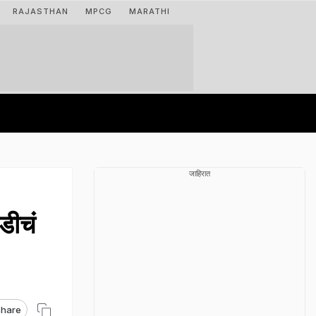
RAJASTHAN
MPCG
MARATHI
जाहिरात
ीचं
hare