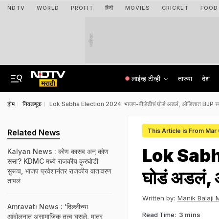
NDTV
WORLD
PROFIT
हिंदी
MOVIES
CRICKET
FOOD
जाहिरात
लाईव्ह टीव्ही
ताज्या
देश
होम
निवडणूक
Lok Sabha Election 2024: भाजप-बीजेडीचं घोडं अडलं, ओडिशात BJP स्
This Article is From Mar
Related News
Lok Sabha
Kalyan News : कोण कासव अन् कोण
ससा? KDMC मध्ये राजकीय कुरघोडी
सुरूच, भाजप प्रवेशानंतर राजकीय वातावरण
घोडं अडलं,
तापलं
Written by:
Manik Balaji
Amravati News : 'दिल्लीच्या
Read Time:
3 mins
आंदोलनात असामाजिक तत्व घुसले, मात्र