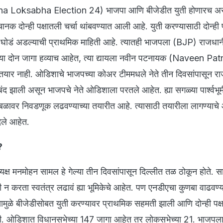
 Loksabha Election 24) भाजपा आणि बीजेडीत युती होणारच असे 
 दोन्ही पक्षातली चर्चा थांबवण्यात आली आहे. युती करण्यासाठी दोन्ही 
ोडं अडल्याची प्राथमिक माहिती आहे. त्यातही भाजपला (BJP) राजधानी 
या दोन जागा हव्याच आहेत, त्या द्यायला नवीन पटनायक (Naveen Patn
ार नाही. ओडिशाचे भाजपच्या कोअर टीममधले नेते तीन दिवसांपासून र
रं बंद झाली असून भाजपचे नेते ओडिशाला परतले आहेत. ह्या सगळ्या पार्श्वभू
बळावर निवडणूक लढवण्याच्या तयारीत आहे. त्यासाठी तयारीला लागण्याचे
 दिले आहेत.
?
यक्ष मनमोहन सामल हे गेल्या तीन दिवसांपासून दिल्लीत तळ ठोकून होते. 
 न करता स्वतंत्र लढावं ह्या भूमिकेचे आहेत. पण एनडीएचा कुणबा वाढवण्य
 त्यामुळे बीजेडीसोबत युती करण्यावर प्राथमिक सहमती झाली आणि दोन्ही पक्
झाली. ओडिशात विधानसभेच्या 147 जागा आहेत तर लोकसभेच्या 21. भाजपल