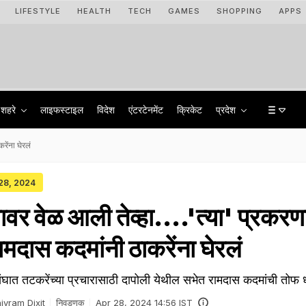
LIFESTYLE
HEALTH
TECH
GAMES
SHOPPING
APPS
शहरे
लाइफस्टाइल
विदेश
एंटरटेनमेंट
क्रिकेट
प्रदेश
रेंना घेरलं
 28, 2024
लावर वेळ आली तेव्हा....'त्या' प्रकरण
ामदास कदमांनी ठाकरेंना घेरलं
ात तटकरेंच्या प्रचारासाठी दापोली येथील सभेत रामदास कदमांची तोफ
ivram Dixit
निवडणूक
Apr 28, 2024 14:56 IST