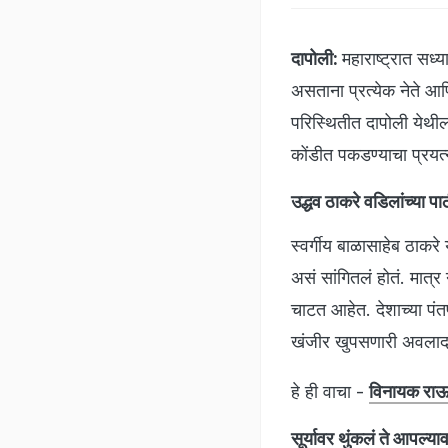
दापोली:
महाराष्ट्रात सध
असताना प्रत्येक नेते आ
परिस्थितीत दापोली येथी
कोंडीत पकडण्याचा प्रयत्
उद्धव ठाकरे वडिलांच्या 
स्वर्गीय बाळासाहेब ठाकरे
असं सांगितलं होतं. मात्
चाटत आहेत. देशाच्या पंतप
खंजीर खुपसणारी अवलाद म
हे ही वाचा -
विनायक राऊता
सूर्यावर थुंकलं ते आपल्य