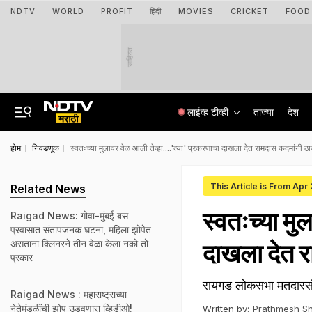
NDTV
WORLD
PROFIT
हिंदी
MOVIES
CRICKET
FOOD
जाहिरात
लाईव्ह टीव्ही
ताज्या
देश
होम
निवडणूक
स्वतःच्या मुलावर वेळ आली तेव्हा....'त्या' प्रकरणाचा दाखला देत रामदास कदमांनी ठाक
This Article is From Apr
Related News
स्वतःच्या मु
Raigad News: गोवा-मुंबई बस
प्रवासात संतापजनक घटना, महिला झोपेत
असताना क्लिनरने तीन वेळा केला नको तो
दाखला देत र
प्रकार
रायगड लोकसभा मतदारसंघ
Raigad News : महाराष्ट्राच्या
नेतेमंडळींची झोप उडवणारा व्हिडीओ!
Written by:
Prathmesh Sh