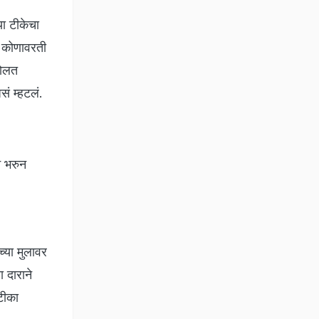
या टीकेचा
? कोणावरती
बोलत
ं म्हटलं.
े भरुन
्या मुलावर
ा दाराने
टीका