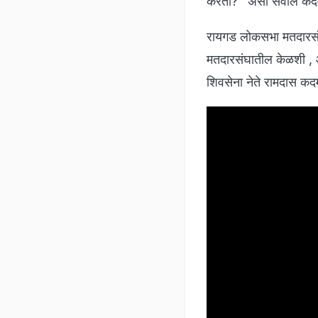
करता?" असा सवाल कदम 
रायगड लोकसभा मतदारसंघाच
मतदारसंघातील केळशी , आ
शिवसेना नेते रामदास कद