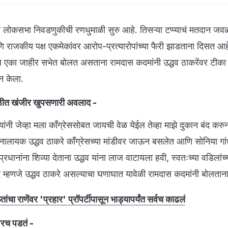
्या लोकसभा निवडणुकीची रणधुमाळी सुरु आहे. तिसऱ्या टप्प्याचं मतदान ज
णि राजकीय पक्ष एकमेकांवर आरोप-प्रत्यारोपांच्या फैरी झाडताना दिसत आ
ल एका जाहीर सभेत बोलत असताना रामदास कदमांनी उद्धव ठाकरेंवर टीका 
न केला.
पाठीत खंजीर खुपसणारी अवलाद -
 यांनी जेव्हा मला काँग्रेससोबत जायची वेळ येईल तेव्हा माझे दुकान बंद कर
र नालायक उद्धव ठाकरे काँग्रेसच्या मांडीवर जाऊन बसलेत आणि सोनिया गांध
्रधानांना शिव्या देताना उद्धव यांना लाज वाटायला हवी, स्वतःच्या वडिलांच
्हणजे उद्धव ठाकरे असल्याचा घणाघात यावेळी रामदास कदमांनी बोलताना
ंचा राणेंवर 'प्रहार' प्रॉपर्टीपासून भाड्यापर्यंत सर्वच काढलं
ावरच पडतं -