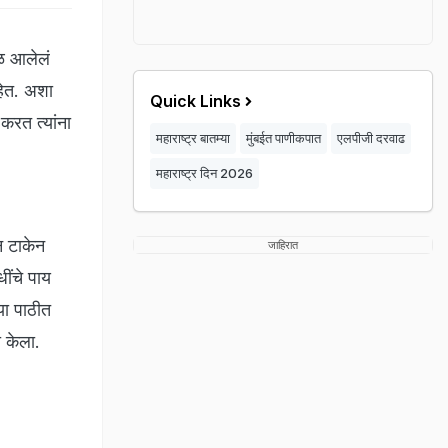
वळ आलेलं
हेत. अशा
Quick Links
करत त्यांना
महाराष्ट्र बातम्या
मुंबईत पाणीकपात
एलपीजी दरवाढ
महाराष्ट्र दिन 2026
ुन टाकेन
जाहिरात
ींचे पाय
्या पाठीत
 केला.