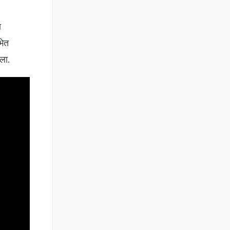
ा
भेत
ला.