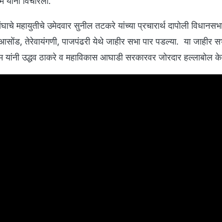
यांनी विचारला.
े महायुतीचे उमेदवार सुनील तटकरे यांच्या प्रचारार्थ दापोली विधानसभ
सोंड, तेरेवायंगणी, पाजपंढरी येथे जाहीर सभा पार पडल्या. या जाहीर स
म यांनी उद्धव ठाकरे व महाविकास आघाडी सरकारवर जोरदार हल्लाबोल के