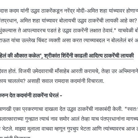
ास कदम यांनी उद्धव ठाकरेंकडून नरेंद्र मोदी-अमित शहा यांच्यावर होणाऱ्
पंतप्रधान, अमित शहा यांच्यावर बोलायची उद्धव ठाकरेंची लायकी आहे का
थुंकल्यास ते आपल्यावरच पडतं हे उद्धव ठाकरेंनी लक्षात ठेवावं." याचवेळी 
त यांचा उल्लेख चिंबट व्यक्ती असा करत त्याच्याबद्दल न बोललेलं बरं अस
लं की औकात कळेल', श्रीकांत शिंदेंनी काढली आदित्य ठाकरेंची लायकी
दैवत होतं. विजयी उमेदवाराची माँसाहेब आरती करायचे, तेव्हा उर अभिमानान
काय चाललंय? असाही सवाल रामदास कदमांनी विचारला.
ुन देत कदमांनी ठाकरेंना घेरलं -
आणखी एका प्रकरणाचा दाखला देत उद्धव ठाकरेंची नाकाबंदी केली. "स्वतःच
त्काराच्या गुन्ह्यात त्याचं नाव समोर आलं तेव्हा याच पंतप्रधानांना मागच्य
 भेटले. माझ्या मुलाला वाचवा म्हणून गुपचुप भेटता आणि त्यांच्यावरच आज 