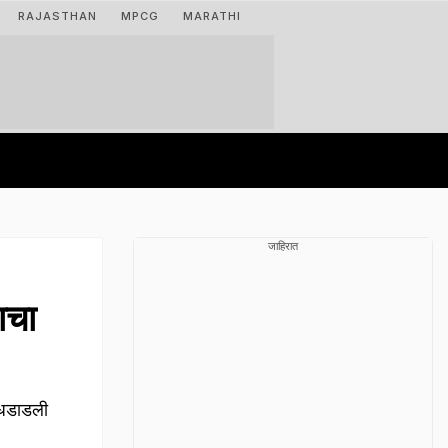
RAJASTHAN
MPCG
MARATHI
जाहिरात
ाचा
 धडाडली