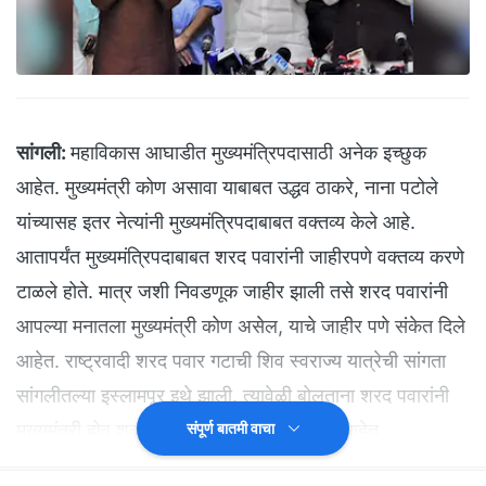
सांगली:
महाविकास आघाडीत मुख्यमंत्रिपदासाठी अनेक इच्छुक
आहेत. मुख्यमंत्री कोण असावा याबाबत उद्धव ठाकरे, नाना पटोले
यांच्यासह इतर नेत्यांनी मुख्यमंत्रिपदाबाबत वक्तव्य केले आहे.
आतापर्यंत मुख्यमंत्रिपदाबाबत शरद पवारांनी जाहीरपणे वक्तव्य करणे
टाळले होते. मात्र जशी निवडणूक जाहीर झाली तसे शरद पवारांनी
आपल्या मनातला मुख्यमंत्री कोण असेल, याचे जाहीर पणे संकेत दिले
आहेत. राष्ट्रवादी शरद पवार गटाची शिव स्वराज्य यात्रेची सांगता
सांगलीतल्या इस्लामपूर इथे झाली. त्यावेळी बोलताना शरद पवारांनी
मुख्यमंत्री होवू शकतो याचेच संकेत देऊन टाकले आहेत.
संपूर्ण बातमी वाचा
(
'NDTV मराठी' चं अधिकृत व्हॉट्सअ‍ॅप चॅनल जॉईन करा
)