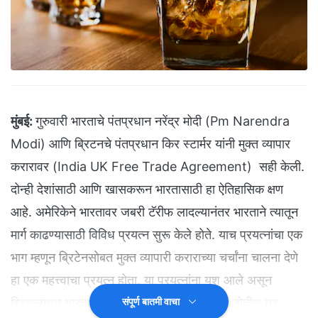
मुंबई:
गुरुवारी भारताचे पंतप्रधान नरेंद्र मोदी (Pm Narendra
Modi) आणि ब्रिटनचे पंतप्रधान किर स्टार्मर यांनी मुक्त व्यापार
करारावर (India UK Free Trade Agreement) सही केली.
दोन्ही देशांसाठी आणि खासकरून भारतासाठी हा ऐतिहासिक क्षण
आहे. अमेरिकेने भारतावर जबरी टॅरीफ लादल्यानंतर भारताने त्यातून
मार्ग काढण्यासाठी विविध प्रयत्न सुरू केले होते. याच प्रयत्नांचा एक
भाग म्हणून ब्रिटेनसोबत मुक्त व्यापारी कराराच्या चर्चांना चालना देणे
हा एक महत्त्वाचा प्रयत्न होता. या प्रयत्नांना यश आले असून
ब्रिटनमधून भारतात येणाऱ्या 90 टक्के वस्तू स्वस्त होतील तर
संपूर्ण बातमी वाचा