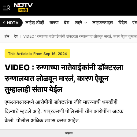
लाईव्ह टीव्ही
ताज्या
देश
शहरे
लाइफस्टाइल
विदेश
एं
NDTV
होम
देश
VIDEO : रुग्णाच्या नातेवाईकांनी डॉक्टरला रुग्णालयात लोळवून मारलं, कारण ऐकून तुम्हाल
This Article is From Sep 16, 2024
VIDEO : रुग्णाच्या नातेवाईकांनी डॉक्टरला
रुग्णालयात लोळवून मारलं, कारण ऐकून
तुम्हालाही संताप येईल
एफआयआरमध्ये आरोपींनी डॉक्टरांना जीवे मारण्याची धमकीही
दिल्याचे म्हटले आहे. याप्रकरणी पोलिसांनी तीन आरोपींना अटक
केली. पोलीस अधिक तपास करत आहेत.
जाहिरात