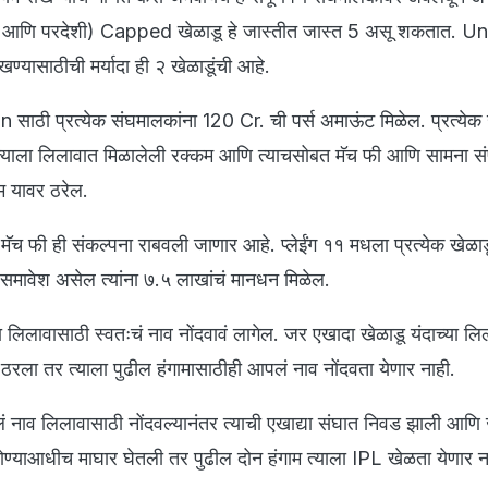
रतीय आणि परदेशी) Capped खेळाडू हे जास्तीत जास्त 5 असू शकतात.
ण्यासाठीची मर्यादा ही २ खेळाडूंची आहे.
ठी प्रत्येक संघमालकांना 120 Cr. ची पर्स अमाऊंट मिळेल. प्रत्येक 
्याला लिलावात मिळालेली रक्कम आणि त्याचसोबत मॅच फी आणि सामना सं
कम यावर ठरेल.
च मॅच फी ही संकल्पना राबवली जाणार आहे. प्लेईंग ११ मधला प्रत्येक खेळाड
मावेश असेल त्यांना ७.५ लाखांचं मानधन मिळेल.
 लिलावासाठी स्वतःचं नाव नोंदवावं लागेल. जर एखादा खेळाडू यंदाच्या लि
ठरला तर त्याला पुढील हंगामासाठीही आपलं नाव नोंदवता येणार नाही.
ं नाव लिलावासाठी नोंदवल्यानंतर त्याची एखाद्या संघात निवड झाली आणि 
ण्याआधीच माघार घेतली तर पुढील दोन हंगाम त्याला IPL खेळता येणार न