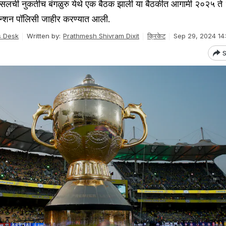
्सिलची नुकतीच बंगळुरु येथे एक बैठक झाली या बैठकीत आगामी २०२५ त
ेंन्शन पॉलिसी जाहीर करण्यात आली.
 Desk
Written by:
Prathmesh Shivram Dixit
क्रिकेट
Sep 29, 2024 14
S