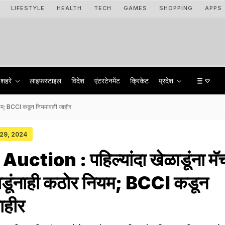
LIFESTYLE
HEALTH
TECH
GAMES
SHOPPING
APPS
शहरे
लाइफस्टाइल
विदेश
एंटरटेनमेंट
क्रिकेट
प्रदेश
नियम; BCCI कडून नियमावली जाहीर
 29, 2024
ction : पहिल्यांदा खेळाडूंना मॅ
ाडूंनाही कठोर नियम; BCCI कडून
ाहीर