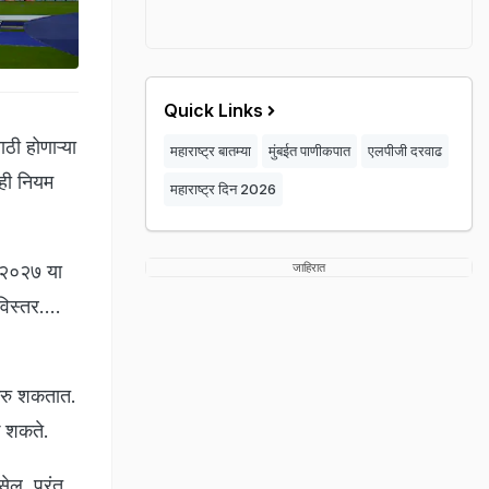
Quick Links
ठी होणाऱ्या
महाराष्ट्र बातम्या
मुंबईत पाणीकपात
एलपीजी दरवाढ
ही नियम
महाराष्ट्र दिन 2026
े २०२७ या
जाहिरात
िस्तर....
 करु शकतात.
ऊ शकते.
ेल. परंतु