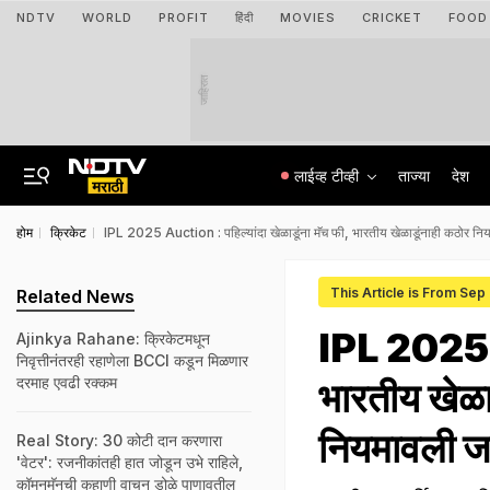
NDTV
WORLD
PROFIT
हिंदी
MOVIES
CRICKET
FOOD
जाहिरात
लाईव्ह टीव्ही
ताज्या
देश
होम
क्रिकेट
IPL 2025 Auction : पहिल्यांदा खेळाडूंना मॅच फी, भारतीय खेळाडूंनाही कठोर 
This Article is From Sep
Related News
IPL 2025 Au
Ajinkya Rahane: क्रिकेटमधून
निवृत्तीनंतरही रहाणेला BCCI कडून मिळणार
दरमाह एवढी रक्कम
भारतीय खेळ
नियमावली ज
Real Story: 30 कोटी दान करणारा
'वेटर': रजनीकांतही हात जोडून उभे राहिले,
कॉमनमॅनची कहाणी वाचून डोळे पाणावतील