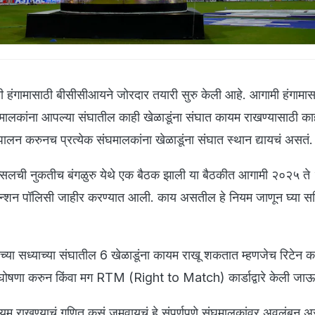
हंगामासाठी बीसीसीआयने जोरदार तयारी सुरु केली आहे. आगामी हंगामासा
मालकांना आपल्या संघातील काही खेळाडूंना संघात कायम राखण्यासाठी का
 पालन करुनच प्रत्येक संघमालकांना खेळाडूंना संघात स्थान द्यायचं असतं.
्सिलची नुकतीच बंगळुरु येथे एक बैठक झाली या बैठकीत आगामी २०२५ त
ेंन्शन पॉलिसी जाहीर करण्यात आली. काय असतील हे नियम जाणून घ्या सव
ंच्या सध्याच्या संघातील 6 खेळाडूंना कायम राखू शकतात म्हणजेच रिटेन
ची घोषणा करुन किंवा मग RTM (Right to Match) कार्डाद्वारे केली जा
यम राखण्याचं गणित कसं जमवायचं हे संपूर्णपणे संघमालकांवर अवलंबून अस