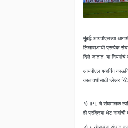
मुंबई:
आयपीएलच्या आगामी 
लिलावाआधी प्रत्येक संघ
दिले जातात. या नियमांचं
आयपीएल गव्हर्निंग काऊन
कालावधीसाठी प्लेअर रिट
१) IPL चे संघमालक त्या
ही प्रक्रिया थेट नावां
२) ६ खेळाडूंना संघात का