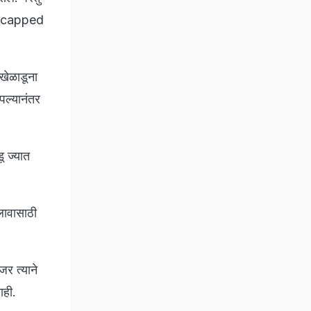
 Uncapped
खेळाडूना
पल्यानंतर
ू ज्यात
लावासाठी
जर त्याने
ाही.