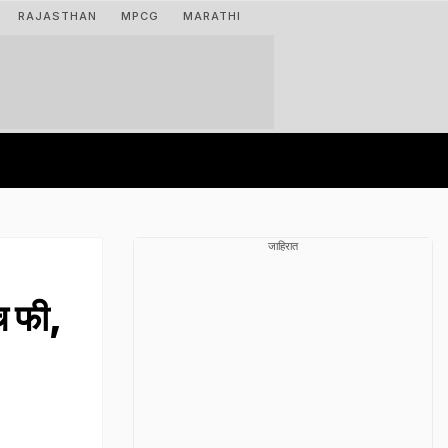
RAJASTHAN
MPCG
MARATHI
जाहिरात
च फी,