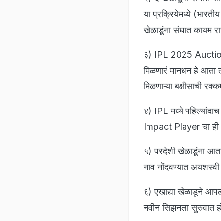
या प्रक्रियेमध्ये (भा
खेळाडूंना संघात कायम राख
३) IPL 2025 Auction सा
मिळणारं मानधन हे आता त
मिळणाऱ्या बक्षीसाची रक्
४) IPL मध्ये पहिल्यांदा
Impact Player चा ही स
५) परदेशी खेळाडूंना आता
नाव नोंदवण्यात अयशस्वी 
६) एखाद्या खेळाडूने आपल
नवीन सिझनला सुरुवात हो