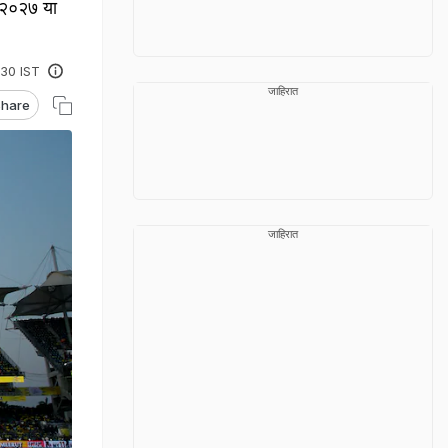
े २०२७ या
:30 IST
जाहिरात
hare
जाहिरात