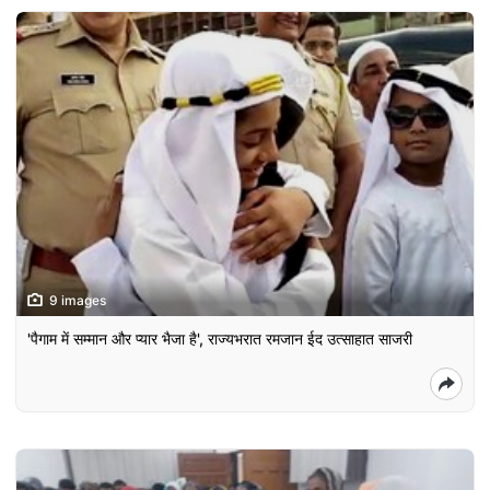
9 images
'पैगाम में सम्मान और प्यार भैजा है', राज्यभरात रमजान ईद उत्साहात साजरी