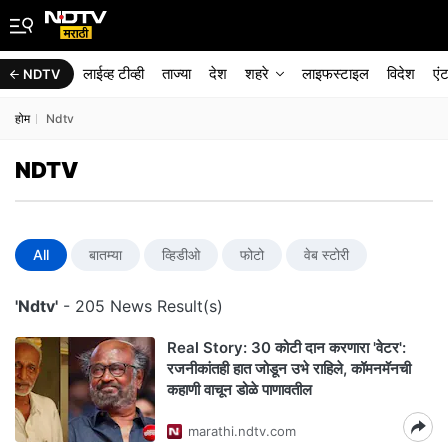
लाईव्ह टीव्ही
ताज्या
देश
शहरे
लाइफस्टाइल
विदेश
एं
NDTV
होम
Ndtv
NDTV
All
बातम्या
व्हिडीओ
फोटो
वेब स्टोरी
'Ndtv'
- 205 News Result(s)
Real Story: 30 कोटी दान करणारा 'वेटर':
रजनीकांतही हात जोडून उभे राहिले, कॉमनमॅनची
कहाणी वाचून डोळे पाणावतील
marathi.ndtv.com