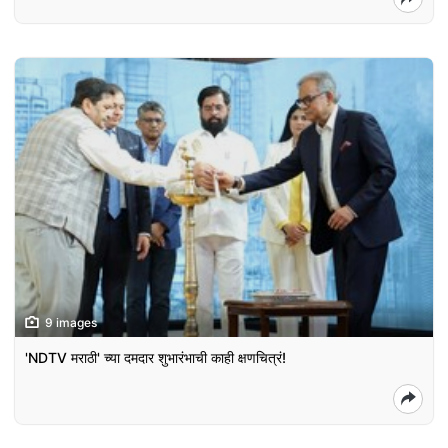
9 images
'NDTV मराठी' च्या दमदार शुभारंभाची काही क्षणचित्रं!