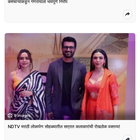
कर्मचाऱ्यांकडून गणरायाला भावपूर्ण निरोप
9 images
NDTV मराठी लोकार्पण सोहळ्यातील सत्रात कलाकारांची रोखठोक वक्तव्य!