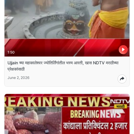
1:50
Ujjain च्या महाकालेश्वर ज्योतिर्लिंगांतील भस्म आरती, खास NDTV मराठीच्या
प्रेक्षकांसाठी
June 2, 2026