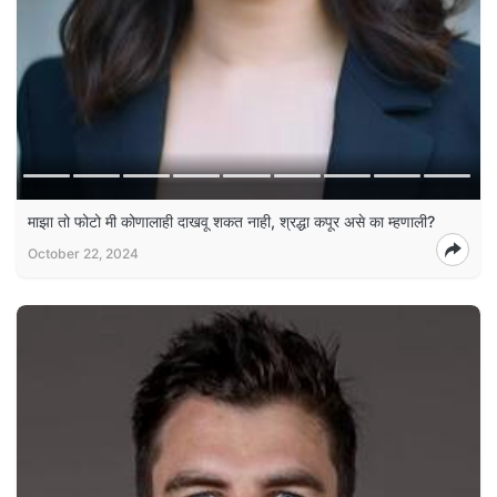
माझा तो फोटो मी कोणालाही दाखवू शकत नाही, श्रद्धा कपूर असे का म्हणाली?
October 22, 2024