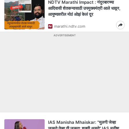
NDTV Marathi Impact : नंदुरबारच्या
आदिवासी शेतकऱ्यासाठी उपमुख्यमंत्री आले धावून,
आयुष्यावरील मोठं ओझं केलं दूर
marathi.ndtv.com
ADVERTISEMENT
IAS Manisha Mhaiskar: "मुलगी जेव्हा
जन्मते,तेव्हा ती जन्मत: शक्ती असते",IAS मनीषा