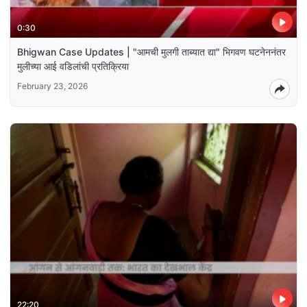
0:30
Bhigwan Case Updates | "आमची मुलगी ताब्यात द्या" भिगवण घटनेननंतर
मुलीच्या आई वडिलांची प्रतिक्रिया
February 23, 2026
22:20