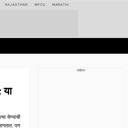
RAJASTHAN
MPCG
MARATHI
जाहिरात
; या
ा येण्याची
लागतात. पण