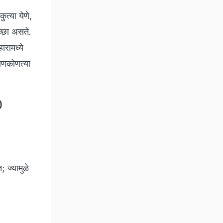
त्या येणे,
च्छा असते.
रामध्ये
कोणकोणत्या
)
; ज्यामुळे