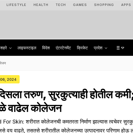
LIFESTYLE
HEALTH
TECH
GAMES
SHOPPING
APPS
शहरे
लाइफस्टाइल
विदेश
एंटरटेनमेंट
क्रिकेट
प्रदेश
ोलेजन
y 06, 2024
दिसला तरुण, सुरकुत्याही होतील कमी
ंमुळे वाढेल कोलेजन
r Skin: शरीरात कोलेजनची कमतरता निर्माण झाल्यास त्वचेवर सुरकुत्य
सजसे वय वाढते, तसतसे शरीरातील कोलेजनच्या उत्पादनावर परिणाम होऊ 