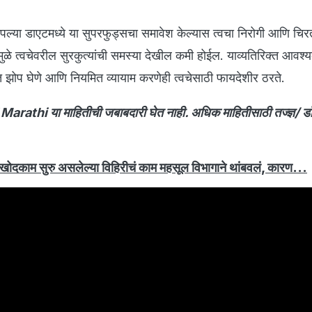
र आपल्या डाएटमध्ये या सुपरफुड्सचा समावेश केल्यास त्वचा निरोगी आणि चि
ुळे त्वचेवरील सुरकुत्यांची समस्या देखील कमी होईल. याव्यतिरिक्त आवश्
णात झोप घेणे आणि नियमित व्यायाम करणेही त्वचेसाठी फायदेशीर ठरते.
thi या माहितीची जबाबदारी घेत नाही. अधिक माहितीसाठी तज्ज्ञ/ डॉक
काम सुरु असलेल्या विहिरीचं काम महसूल विभागाने थांबवलं, कारण...