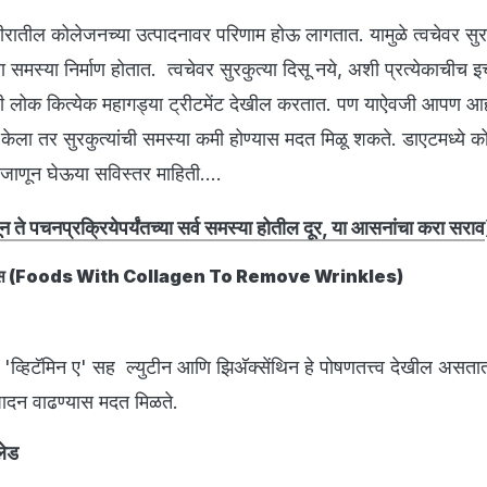
ीरातील कोलेजनच्या उत्पादनावर परिणाम होऊ लागतात. यामुळे त्वचेवर सुरकु
 समस्या निर्माण होतात. त्वचेवर सुरकुत्या दिसू नये, अशी प्रत्येकाचीच इ
ठी लोक कित्येक महागड्या ट्रीटमेंट देखील करतात. पण याऐवजी आपण आहा
ेश केला तर सुरकुत्यांची समस्या कमी होण्यास मदत मिळू शकते. डाएटमध्ये 
, जाणून घेऊया सविस्तर माहिती....
न ते पचनप्रक्रियेपर्यंतच्या सर्व समस्या होतील दूर, या आसनांचा करा सराव
रफुड्स (Foods With Collagen To Remove Wrinkles)
, 'व्हिटॅमिन ए' सह ल्युटीन आणि झिअ‍ॅक्सेंथिन हे पोषणतत्त्व देखील असतात
्पादन वाढण्यास मदत मिळते.
ॅलेड