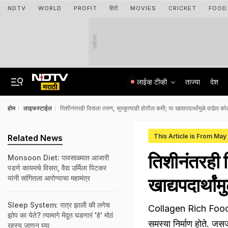
NDTV
WORLD
PROFIT
हिंदी
MOVIES
CRICKET
FOOD
जाहिरात
लाईव्ह टीव्ही
ताज्या
देश
होम
लाइफस्टाईल
तिशीनंतरही दिसला तरुण, सुरकुत्याही होतील कमी; या खाद्यपदार्थांमुळे वाढेल क
This Article is From Ma
Related News
तिशीनंतरही 
Monsoon Diet: पावसाळ्यात आजारी
पडणे कायमचे विसरा, वैद्य उर्मिला पिटकर
यांनी सांगितला आरोग्याचा महामंत्र
खाद्यपदार्था
Sleep System: रात्र झाली की लगेच
Collagen Rich Food Fo
झोप का येते? त्यामागे मेंदूत घडणारं 'हे' मोठं
समस्या निर्माण होते. ज
रहस्य जाणून घ्या