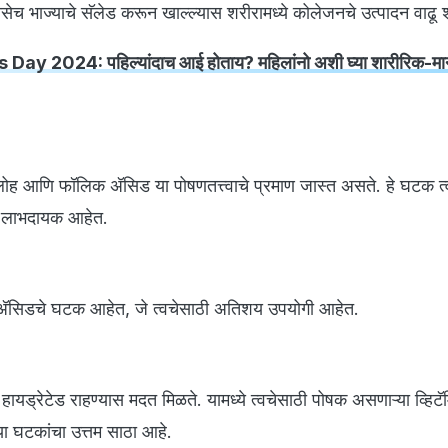
 तसेच भाज्याचे सॅलेड करून खाल्ल्यास शरीरामध्ये कोलेजनचे उत्पादन वाढ
Day 2024: पहिल्यांदाच आई होताय? महिलांनो अशी घ्या शारीरिक-म
 लोह आणि फॉलिक अ‍ॅसिड या पोषणतत्त्वाचे प्रमाण जास्त असते. हे घटक त्व
ि लाभदायक आहेत.
ी अ‍ॅसिडचे घटक आहेत, जे त्वचेसाठी अतिशय उपयोगी आहेत.
चा हायड्रेटेड राहण्यास मदत मिळते. यामध्ये त्वचेसाठी पोषक असणाऱ्या व्हिट
या घटकांचा उत्तम साठा आहे.