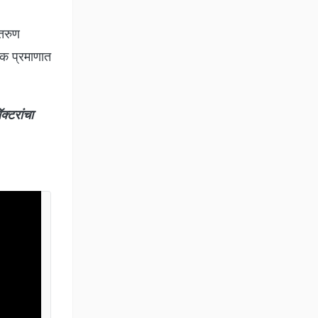
रतरुण
यक प्रमाणात
्टरांचा