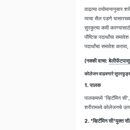
वाढत्या वयोमानानुसार शर
त्वचा सैल पडणे यासारख्या
सुरकुत्या कमी करण्यासा
पौष्टिक पदार्थांचा समाव
पदार्थांचा समावेश करावा
(नक्की वाचा:
बेलीफॅटपासू
कोलेजन वाढवणारे सुप
1. पालक
पालकमध्ये 'व्हिटॅमिन सी'
शरीरामध्ये कोलेजनचे उत
2. 'व्हिटॅमिन सी'युक्त स