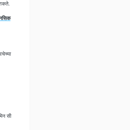
ू शकते.
ानसिक
चेच्या
ॅमिन सी