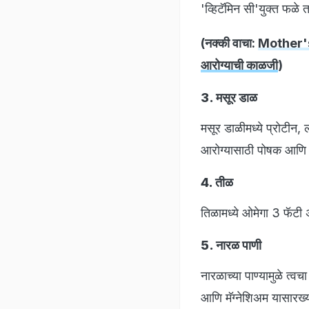
'व्हिटॅमिन सी'युक्त फळे
(नक्की वाचा:
Mother's 
आरोग्याची काळजी
)
3. मसूर डाळ
मसूर डाळीमध्ये प्रोटीन,
आरोग्यासाठी पोषक आण
4. तीळ
तिळामध्ये ओमेगा 3 फॅट
5. नारळ पाणी
नारळाच्या पाण्यामुळे त्व
आणि मॅग्नेशिअम यासारख्