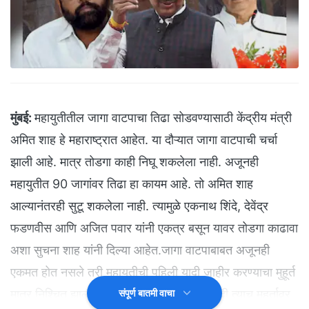
मुंबई:
महायुतीतील जागा वाटपाचा तिढा सोडवण्यासाठी केंद्रीय मंत्री
अमित शाह हे महाराष्ट्रात आहेत. या दौऱ्यात जागा वाटपाची चर्चा
झाली आहे. मात्र तोडगा काही निघू शकलेला नाही. अजूनही
महायुतीत 90 जागांवर तिढा हा कायम आहे. तो अमित शाह
आल्यानंतरही सुटू शकलेला नाही. त्यामुळे एकनाथ शिंदे, देवेंद्र
फडणवीस आणि अजित पवार यांनी एकत्र बसून यावर तोडगा काढावा
अशा सुचना शाह यांनी दिल्या आहेत.जागा वाटपाबाबत अजूनही
एकमत होत नसले तरी महायुतीची पहिली यादी जाहीर करण्याचा मुहूर्त
मात्र निश्चित झाल्याचे समजत आहे. त्यामुळे ही यादी त्याच मुहूर्तावर
संपूर्ण बातमी वाचा