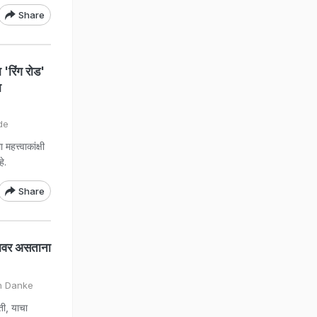
Share
'रिंग रोड'
ा
de
त्त्वाकांक्षी
े.
Share
ंचावर असताना
n Danke
ी, याचा