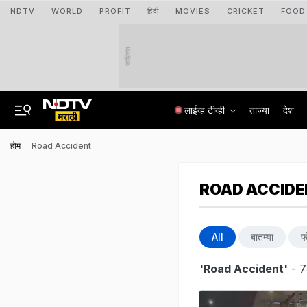
NDTV
WORLD
PROFIT
हिंदी
MOVIES
CRICKET
FOOD
जाहिरात
लाईव्ह टीव्ही
ताज्या
देश
होम
Road Accident
ROAD ACCID
All
बातम्या
फ
'Road Accident'
- 7