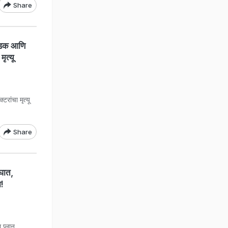
Share
धडक आणि
ृत्यू
ांचा मृत्यू
Share
घात,
ा!
प्लान...