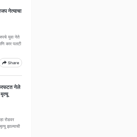
प नेत्याचा
पचे युवा नेते
ं आणि कार पलटी
Share
रफटत नेले
त्यू
शहा रोडवर
त्यू झाल्याची