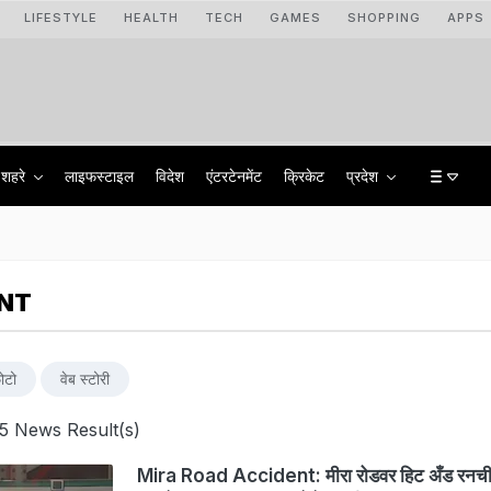
LIFESTYLE
HEALTH
TECH
GAMES
SHOPPING
APPS
शहरे
लाइफस्टाइल
विदेश
एंटरटेनमेंट
क्रिकेट
प्रदेश
ENT
ोटो
वेब स्टोरी
5 News Result(s)
Mira Road Accident: मीरा रोडवर हिट अँड रनची