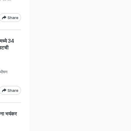
Share
ध्ये 34
ेवटची
 भीषण
Share
ाना भयंकर