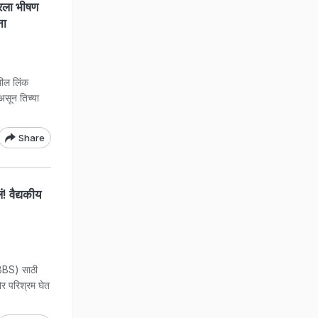
रला भीषण
ना
ील लिंक
सून तिच्या
Share
! वैद्यकीय
BS) साठी
ोर परिश्रम घेत