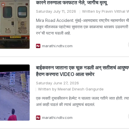
कारने तरुणाला फरफटत नेले, जागीच मृत्यू
Saturday July 11, 2026
Written by Pravin Vitthal
Mira Road Accident: मुंबई-अहमदाबाद राष्ट्रीय महामार्गावर मी
ठाकूर मॉलजवळ पहाटेच्या सुमारास एक काळजाचा थरकाप उडवणारी
रन'ची घटना घडली आहे.
marathi.ndtv.com
बाईकवरुन जाताना एक चूक नडली अन् सतीशचं आयुष्यच
हैराण करणारा VIDEO आला समोर
Saturday June 27, 2026
Written by Meenal Dinesh Gangurde
एक व्यक्ती दुचाकीवरुन हेल्मेट न घालता जलद गतीने जात होती. त
असं काही घडलं की त्याचं आयुष्यचं बदललं.
marathi.ndtv.com