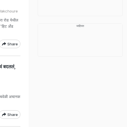
 Wakchoure
रा रोड येथील
 'हिट अँड
जाहिरात
Share
ं बदललं,
्याचवेळी अचानक
Share