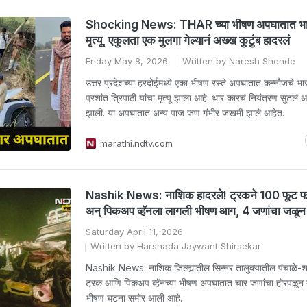
Shocking News: THAR च्या भीषण अपघातात भाज
मृत्यू, एकुलता एक मुलगा गेल्यानं अख्ख कुटुंब हादरलं
Friday May 8, 2026
Written by Naresh Shende
उत्तर प्रदेशच्या हरदोईमध्ये एका भीषण रस्ते अपघातात कन्नौजचे भाज
प्रशांत त्रिपाठी यांचा मृत्यू झाला आहे. थार कारचं नियंत्रण सुटल
झाली. या अपघातात अन्य पाज जण गंभीर जखमी झाले आहेत.
marathi.ndtv.com
Nashik News: नाशिक हादरले! ट्रकने 100 फूट फ
अन् पिकअप व्हॅनला लागली भीषण आग, 4 जणांचा जळून मृ
Saturday April 11, 2026
Written by Harshada Jaywant Shirsekar
Nashik News: नाशिक जिल्ह्यातील सिन्नर तालुक्यातील पंचाळे-
ट्रक आणि पिकअप व्हॅनच्या भीषण अपघातात चार जणांचा होरपळून मृ
भीषण घटना समोर आली आहे.