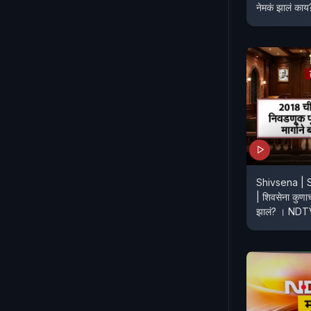
नेमकं झालं काय
Shivsena | 
| शिवसेना कुणाच
झालं? 