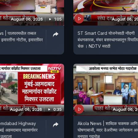
August 06, 2026
1:05
August 06, 2
 | पालघरमधील तब्बल
ST Smart Card योजनेसाठी नोंदणी
मारतींना नोटीस, इमारतींवर
बंधनकारक, मंचर बसस्थानकातून रियालि
चेक । NDTV मराठी
August 06, 2026
0:35
August 06, 
emdabad Highway
Akola News | शाब्दिक चकमक आणि
बई अहमदाबाद महामार्गावर
घोषणाबाजी, मदर डेअरीच्या जागेवरून अ
र उलटला
मनपात गदारोळ