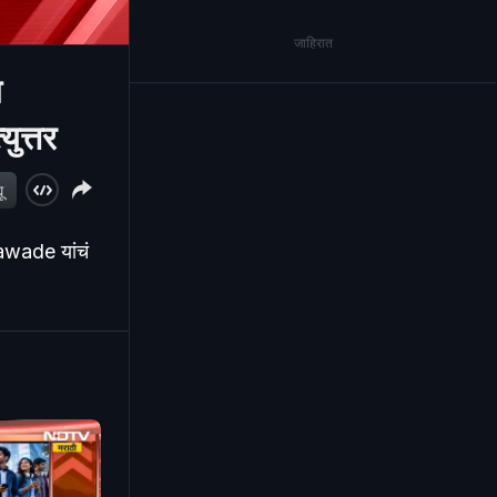
जाहिरात
ा
ुत्तर
ू
Tawade यांचं