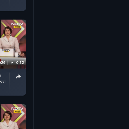
026
0:32
ि
त्या