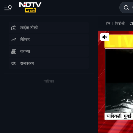
होम
व्हिडीओ
Ch
लाईव्ह टीव्ही
लेटेस्ट
बातम्या
राजकारण
जाहिरात