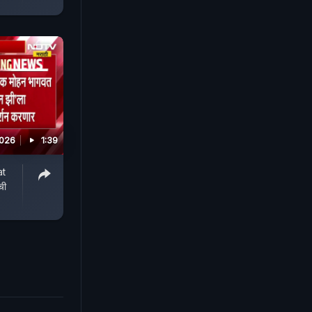
2026
1:39
at
ची