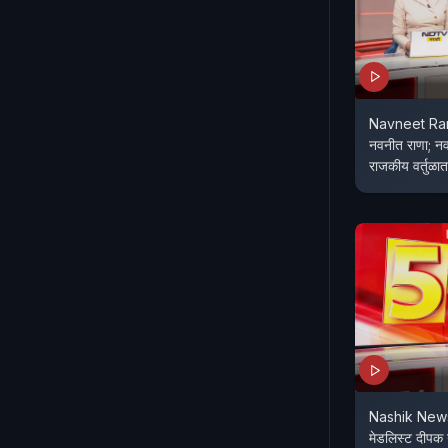
Navneet Ran
नवनीत राणा; नवन
राजकीय वर्तुळात
Nashik News 
मेडलिस्ट दीपक ग