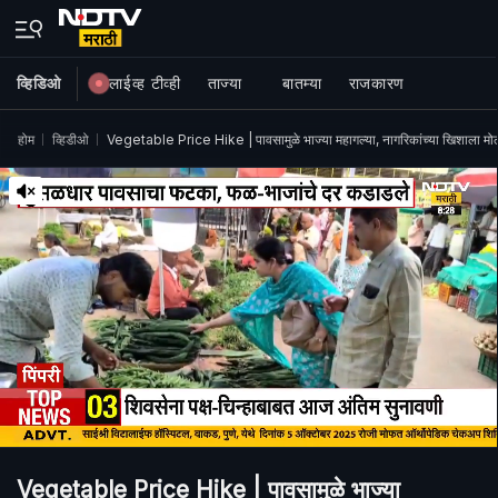
व्हिडिओ
लाईव्ह टीव्ही
ताज्या
बातम्या
राजकारण
होम
व्हिडीओ
Vegetable Price Hike | पावसामुळे भाज्या महागल्या, नागरिकांच्या खिशाला 
Vegetable Price Hike | पावसामुळे भाज्या