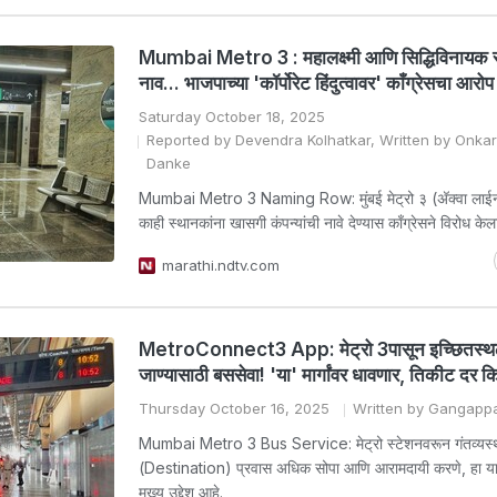
Mumbai Metro 3 : महालक्ष्मी आणि सिद्धिविनायक स
नाव... भाजपाच्या 'कॉर्पोरेट हिंदुत्वावर' काँग्रेसचा आरोप
Saturday October 18, 2025
Reported by Devendra Kolhatkar, Written by Onka
Danke
Mumbai Metro 3 Naming Row: मुंबई मेट्रो ३ (अ‍ॅक्वा लाईन)
काही स्थानकांना खासगी कंपन्यांची नावे देण्यास काँग्रेसने विरोध केल
marathi.ndtv.com
MetroConnect3 App: मेट्रो 3पासून इच्छितस्थ
जाण्यासाठी बससेवा! 'या' मार्गांवर धावणार, तिकीट दर 
Thursday October 16, 2025
Written by Gangappa
Mumbai Metro 3 Bus Service: मेट्रो स्टेशनवरून गंतव्यस्था
(Destination) प्रवास अधिक सोपा आणि आरामदायी करणे, हा या 
मुख्य उद्देश आहे.