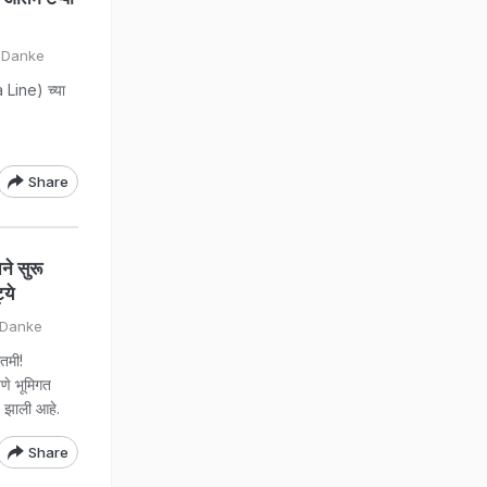
n Danke
 Line) च्या
Share
े सुरू
्ये
 Danke
तमी!
णे भूमिगत
ज झाली आहे.
Share