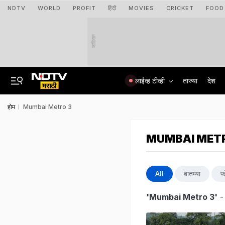
NDTV
WORLD
PROFIT
हिंदी
MOVIES
CRICKET
FOOD
जाहिरात
लाईव्ह टीव्ही
ताज्या
देश
होम
Mumbai Metro 3
MUMBAI MET
All
बातम्या
फ
'Mumbai Metro 3'
-