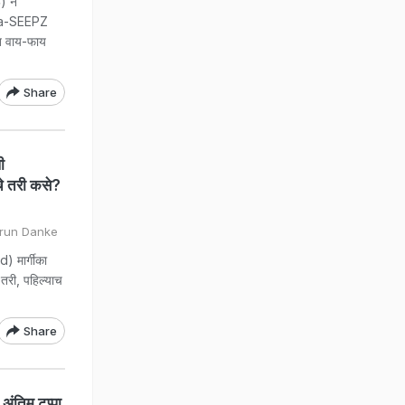
) ने
andra-SEEPZ
त वाय-फाय
Share
ी
े तरी कसे?
Arun Danke
 मार्गीका
तरी, पहिल्याच
Share
ंतिम टप्पा