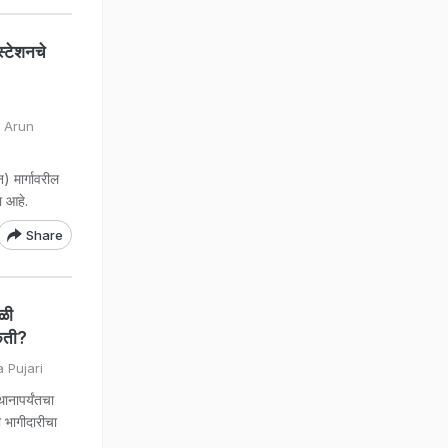
्टेशनचे
r Arun
 मार्गावरील
ा आहे.
Share
ळी
किती?
 Pujari
नापर्यंतचा
भागीदारीचा