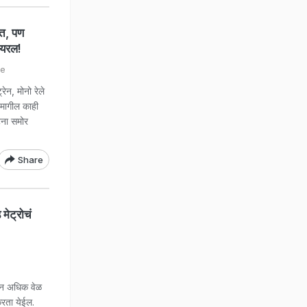
वत, पण
ायरल!
de
, मोनो रेले
 मागील काही
घटना समोर
Share
ेट्रोचं
ंहून अधिक वेळ
 करता येईल.