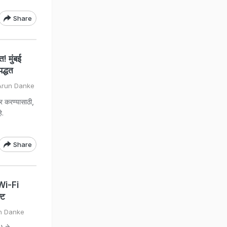
Share
 मुंबई
द्धत
Arun Danke
 करण्यासाठी,
े.
Share
 Wi-Fi
्ट
un Danke