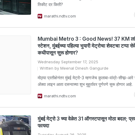
तिकीट दर किती?
marathi.ndtv.com
Mumbai Metro 3 : Good News! 37 KM लां
स्टेशन, मुंबईच्या पहिल्या भुयारी मेट्रोचा शेवटचा टप्पा से
कधीपासून सुरू होणार?
Wednesday September 17, 2025
Written by Meenal Dinesh Gangurde
मोठ्या प्रतीक्षेनंतर मुंबई मेट्रो-3 म्हणजेच कुलाबा-वांद्रे-सीप्झ-आरे भ
अ‍ॅक्वा लाइन आता दसऱ्याच्या शुभ मुहूर्तावर पूर्णपणे सुरू होणार आहे.
marathi.ndtv.com
मुंबई मेट्रो 3 च्या वेळेत 31 ऑगस्टपासून मोठा बदल; प्र
फायदा
Tuesday August 26, 2025