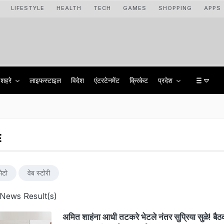
LIFESTYLE
HEALTH
TECH
GAMES
SHOPPING
APPS
शहरे
लाइफस्टाइल
विदेश
एंटरटेनमेंट
क्रिकेट
प्रदेश
E
ोटो
वेब स्टोरी
News Result(s)
अमित शाहंना आधी तटकरे भेटले नंतर सुप्रिया सुळे! ब