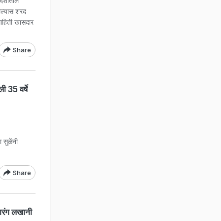
 देशातील
ाल्यास शरद
 माहिती खासदार
Share
ी 35 वर्षे
 सुळेंनी
Share
ारंग लखानी