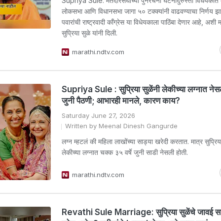
Supriya Sule: मतदारसंघांच्या पुनर्रचना घटनादुरुस्ती विधेयकात
लोकसभा आणि विधानसभा जागा ५० टक्क्यांनी वाढवण्याचा निर्णय झ
पवारांची राष्ट्रवादी काँग्रेस या विधेयकाला पाठिंबा देणार आहे, अशी
सुप्रिया सुळे यांनी दिली.
marathi.ndtv.com
Supriya Sule : सुप्रिया सुळेंनी लेकीच्या लग्नात नेसल
जुनी पैठणी; आभारही मानले, कारण काय?
Saturday June 27, 2026
Written by Meenal Dinesh Gangurde
लग्न म्हटलं की महिला लाखोंच्या साड्या खरेदी करतात. मात्र सुप्रिया
लेकीच्या लग्नात चक्क ३५ वर्षे जुनी साडी नेसली होती.
marathi.ndtv.com
Revathi Sule Marriage: सुप्रिया सुळेंचे जावई स