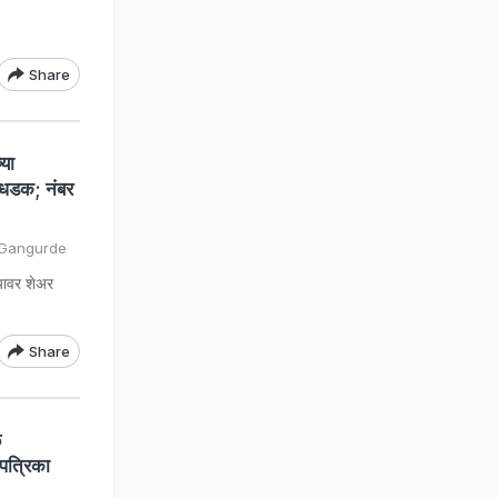
Share
या
ा धडक; नंबर
 Gangurde
ियावर शेअर
Share
े
नपत्रिका