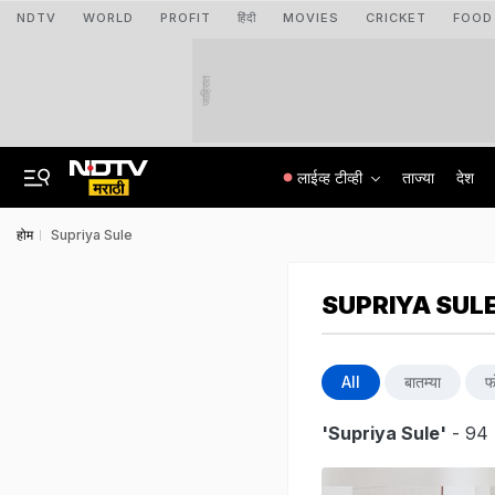
NDTV
WORLD
PROFIT
हिंदी
MOVIES
CRICKET
FOOD
जाहिरात
लाईव्ह टीव्ही
ताज्या
देश
होम
Supriya Sule
SUPRIYA SUL
All
बातम्या
फ
'Supriya Sule'
- 94 