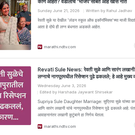
कोण आहेत? वडीलांचे 'भाजप'सोबत आहे खास नातं
Sunday June 21, 2026
Written by Rahul Jadhav
रेवती सुळे या देखील 'लंडन स्कूल ऑफ इकॉनॉमिक्स'च्या माजी विद्यार
आता हे दोघे ही लग्न बंधनात अडकले आहेत.
marathi.ndtv.com
Revati Sule News: रेवती सुळे आणि सारंग लखानी य
लग्नाचे नागपूरमधील रिसेप्शन पुढे ढकलले; हे आहे मुख्य
Wednesday June 3, 2026
Edited by Harshada Jaywant Shirsekar
Supriya Sule Daughter Marriage: सुप्रिया सुळे यांच्या कन्य
आणि सारंग लखानी यांचे नागपूरमधील रिसेप्शन पुढे ढकलले आहे. पंतप
आवाहनानंतर लखानी कुटुंबाने हा निर्णय घेतला.
marathi.ndtv.com