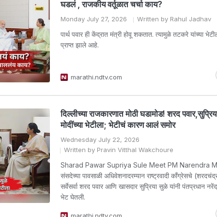
घडलं , राजकीय वर्तूळात चर्चा काय?
Monday July 27, 2026
Written by Rahul Jadhav
पार्थ पवार ही केंद्रात मंत्री होवू शकतात. त्यामुळे तटकरे यांच्या भेट
प्राप्त झाले आहे.
marathi.ndtv.com
दिल्लीच्या राजकारणात मोठी घडामोड! शरद पवार,सुप्रि
मोदींच्या भेटीला; भेटीचं कारण आलं समोर
Wednesday July 22, 2026
Written by Pravin Vitthal Wakchoure
Sharad Pawar Supriya Sule Meet PM Narendra Mod
संसदेच्या पावसाळी अधिवेशनादरम्यान राष्ट्रवादी काँग्रेसचे (शरदचंद
सर्वेसर्वा शरद पवार आणि खासदार सुप्रिया सुळे यांनी पंतप्रधान नरेंद्
भेट घेतली.
marathi.ndtv.com