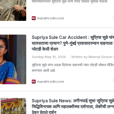
विलिनीकरणावर सुप्रिया सुळे यांनी स्पष्ट शब्दात भूमिका मांडली.
marathi.ndtv.com
Supriya Sule Car Accident : सुप्रिया सुळे यांच्
घातपाताचा प्रयत्न? पुणे-मुंबई प्रवासादरम्यान वाहनाल
प्लेटही केली शेअर
Sunday May 10, 2026
Written by Meenal Dinesh
सुप्रिया सुळे यांना धडक दिलेल्या वाहनाची नंबर प्लेटही सोशल मीड
करण्यात आली आहे.
marathi.ndtv.com
Supriya Sule News: लगीनघाई सुरू! सुप्रिया सुळ
सिद्धिविनायक आणि महालक्ष्मीच्या दर्शनाला, लेकीची लग्
ठेवून घेतले दर्शन