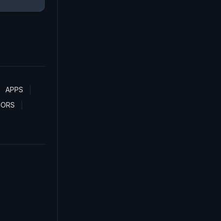
APPS
TORS