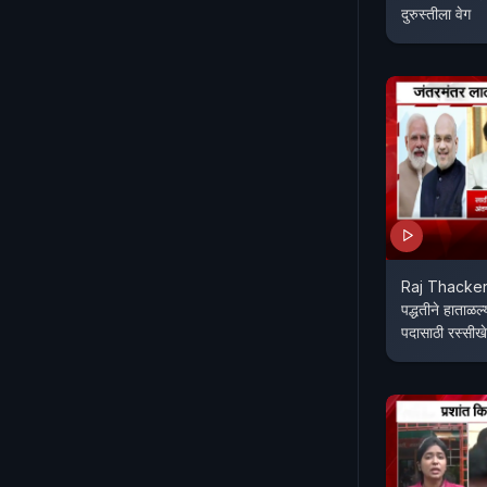
दुरुस्तीला वेग
Raj Thackera
पद्धतीने हाताळ
पदासाठी रस्सीख