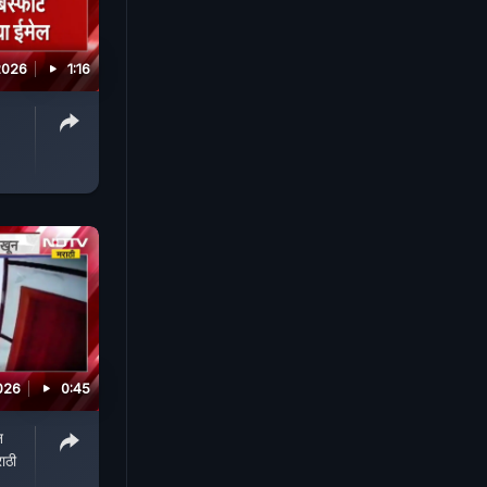
2026
1:16
026
0:45
न
ाठी