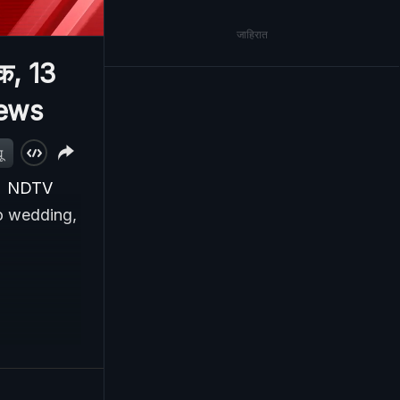
जाहिरात
डक, 13
News
ू
rt । NDTV
to wedding,