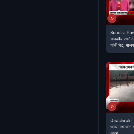
Sunetra Pawa
राजकीय रणनीत
यांची भेट, भ
Gadchiroli | प
भामरागडमधील दो
अपूर्ण