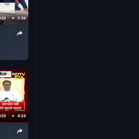
026
0:39
026
4:24