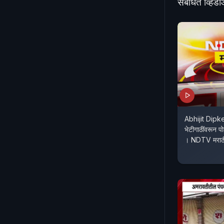
संबंधित व्हिड
Abhijit Dipke 
भेटीगाठींवरून प
। NDTV मराठ