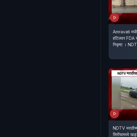
Amravati मधी
हॉटेलवर FDA चा 
निकृष्ट । ND
NDTV मराठीच्या
सिरोंचामध्ये खड्