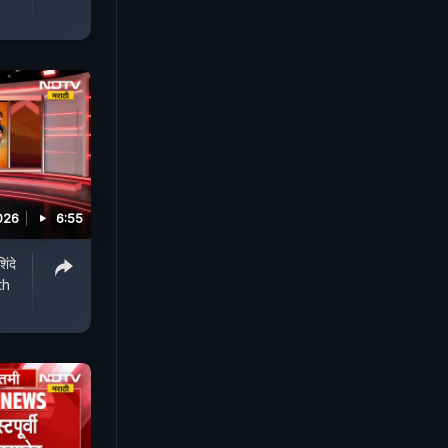
026
6:55
ंदे
th