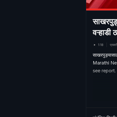
साखरपुड
वऱ्हाड
1:18
प्रक
साखरपुड्यासा
Marathi New
see report