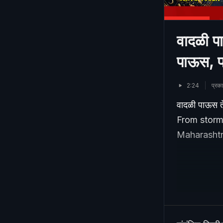
वादळी पा
पाऊस, प
2:24
प्रक
वादळी पाऊस ते
From stormy
Maharashtr