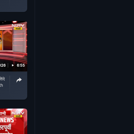
026
6:55
ंदे
th