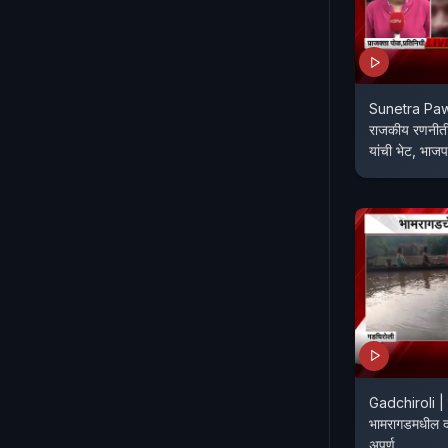
Sunetra Pawa
राजकीय रणनीत
यांची भेट, भ
Gadchiroli | प
भामरागडमधील दो
अपूर्ण