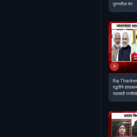
दुरुस्तीला वेग
Raj Thackera
पद्धतीने हाताळ
पदासाठी रस्सीख