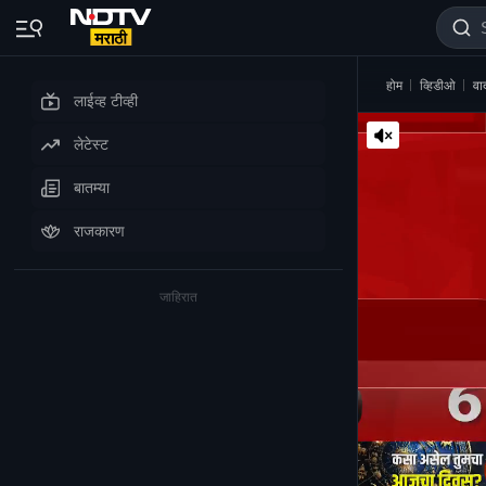
होम
व्हिडीओ
वा
लाईव्ह टीव्ही
लेटेस्ट
बातम्या
राजकारण
जाहिरात