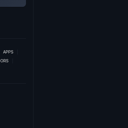
APPS
TORS