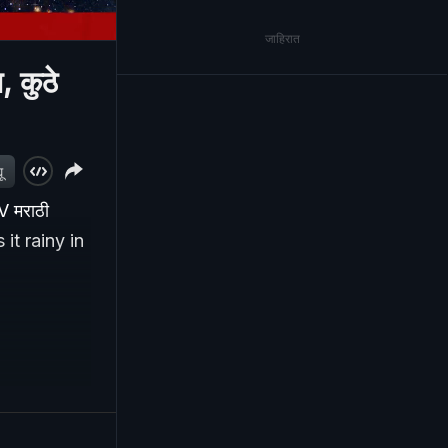
जाहिरात
, कुठे
ू
TV मराठी
it rainy in