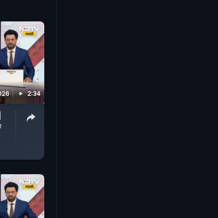
026
2:34
|
न