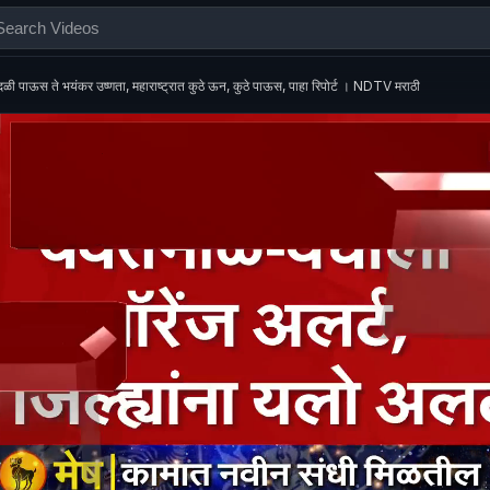
दळी पाऊस ते भयंकर उष्णता, महाराष्ट्रात कुठे ऊन, कुठे पाऊस, पाहा रिपोर्ट । NDTV मराठी