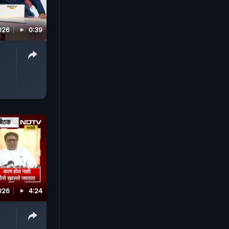
026
0:39
026
4:24