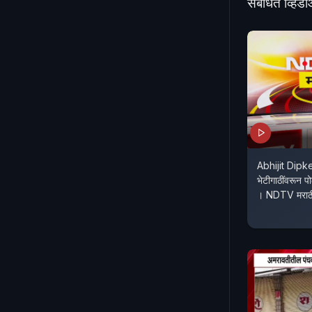
संबंधित व्हिड
Abhijit Dipke 
भेटीगाठींवरून प
। NDTV मराठ