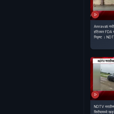
Amravati मधी
हॉटेलवर FDA चा 
निकृष्ट । ND
NDTV मराठीच्या
सिरोंचामध्ये खड्