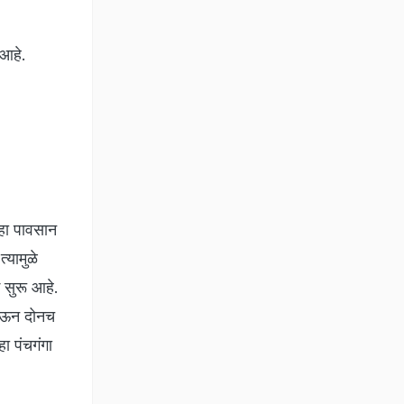
 आहे.
्हा पावसान
्यामुळे
सुरू आहे.
 होऊन दोनच
हा पंचगंगा