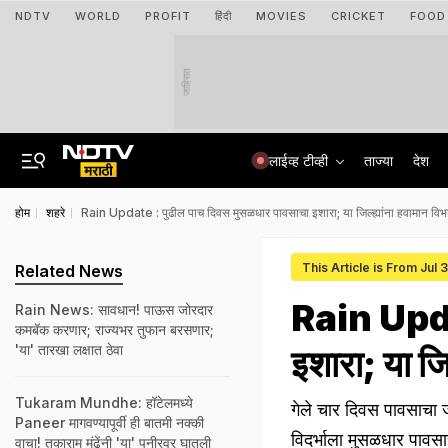
NDTV
WORLD
PROFIT
हिंदी
MOVIES
CRICKET
FOOD
जाहिरात
लाईव्ह टीव्ही
ताज्या
देश
होम
शहरे
Rain Update : पुढील पाच दिवस मुसळधार पावसाचा इशारा; या जिल्ह्यांना हवामान विभ
This Article is From Jul 
Related News
Rain Updat
Rain News: सावधान! पाऊस जोरदार
कमबॅक करणार; राज्यभर तुफान बरसणार;
'या' तारखा लक्षात ठेवा
इशारा; या जि
Tukaram Mundhe: हॉटेलमध्ये
गेले चार दिवस पावसाच
Paneer मागवण्यापूर्वी ही बातमी नक्की
विदर्भाला मुसळधार पावस
वाचा! तुकाराम मुंढेंनी 'या' पनीरवर घातली