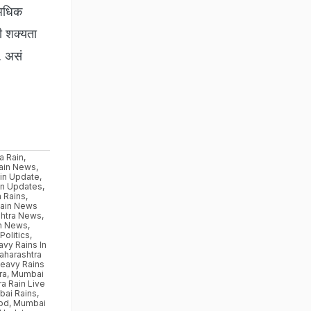
 अधिक
ी शक्यता
, असं
a Rain
,
Rain News
,
in Update
,
in Updates
,
 Rains
,
Rain News
htra News
,
n News
,
Politics
,
vy Rains In
aharashtra
eavy Rains
ra
,
Mumbai
a Rain Live
ai Rains
,
ood
,
Mumbai