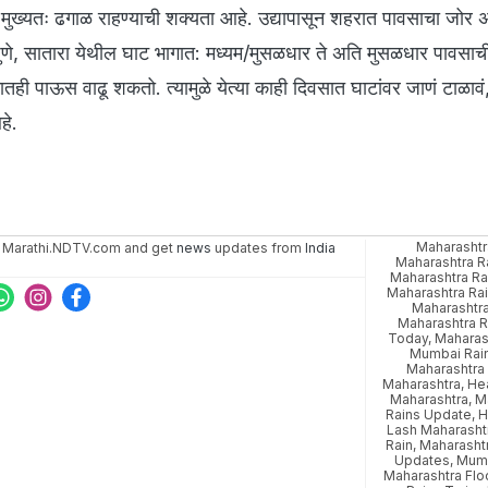
मुख्यतः ढगाळ राहण्याची शक्यता आहे. उद्यापासून शहरात पावसाचा जोर
पुणे, सातारा येथील घाट भागात: मध्यम/मुसळधार ते अति मुसळधार पावसाच
तही पाऊस वाढू शकतो. त्यामुळे येत्या काही दिवसात घाटांवर जाणं टाळावं
हे.
Maharashtr
 Marathi.NDTV.com and get
news
updates from
India
Maharashtra 
Maharashtra Ra
Maharashtra Ra
Maharashtra
Maharashtra 
Today
,
Maharas
Mumbai Rai
Maharashtra 
Maharashtra
,
Hea
Maharashtra
,
M
Rains Update
,
H
Lash Maharasht
Rain
,
Maharashtr
Updates
,
Mumb
Maharashtra Fl