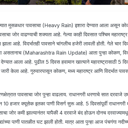
ज्यात मुसळधार पावसाचा (Heavy Rain) इशारा देण्यात आला असून कोक
ावसाचा जोर वाढण्याची शक्यता आहे. गेल्या काही दिवसात पश्चिम महाराष्ट
ला आहे. विदर्भातही पावसाने चांगलीच हजेरी लावली होती. गेले चार द
ला असतानाच (Maharashtra Rain Update) आता पुन्हा कोकण, विदर
देण्यात आला आहे. पुढील 5 दिवस हवामान खात्याने महाराष्ट्रासाठी 5 द
जारी केला आहे. गुरुवारपासून कोकण, मध्य महाराष्ट्र आणि विदर्भात पाव
धरणक्षेत्रात पावसाचा जोर पुन्हा वाढलाय. राधानगरी धरणाचे सात दरवाजे 
10 हजार क्यूसेक इतका पाणी विसर्ग सुरू आहे. 5 दिवसांपूर्वी राधानगरी
साचा जोर कमी झाल्यानंतर यापैकी 4 दरवाजे बंद होऊन दोनच दरवाज्यामधू
 नद्यांच्या पाणी पातळीत घट झाली होती. मात्र आता पुन्हा आज पंचगंगा नदीच्