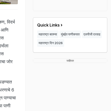
ण, विदर्भ
Quick Links
्र आणि
महाराष्ट्र बातम्या
मुंबईत पाणीकपात
एलपीजी दरवाढ
िवस
महाराष्ट्र दिन 2026
्भाला
िवस
साचा जोर
जाहिरात
उघडण्यात
 धरणाचे 6
न पाण्याचा
या पाणी