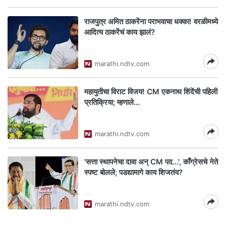
राजपुत्र अमित ठाकरेंना पराभवाचा धक्का! वरळीमध्ये
आदित्य ठाकरेंचं काय झालं?
marathi.ndtv.com
महायुतीचा विराट विजय! CM एकनाथ शिंदेंची पहिली
प्रतिक्रिया; म्हणाले...
marathi.ndtv.com
'सत्ता स्थापनेचा दावा अन् CM पद...', काँग्रेसचे नेते
स्पष्ट बोलले; पडद्यामागे काय शिजतंय?
marathi.ndtv.com