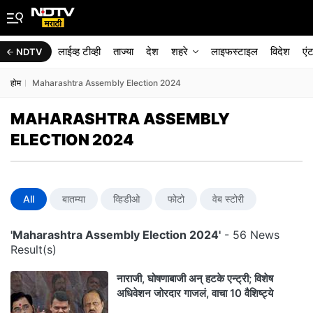
लाईव्ह टीव्ही
ताज्या
देश
शहरे
लाइफस्टाइल
विदेश
एं
NDTV
होम
Maharashtra Assembly Election 2024
MAHARASHTRA ASSEMBLY
ELECTION 2024
All
बातम्या
व्हिडीओ
फोटो
वेब स्टोरी
'Maharashtra Assembly Election 2024'
- 56 News
Result(s)
नाराजी, घोषणाबाजी अन् हटके एन्ट्री; विशेष
अधिवेशन जोरदार गाजलं, वाचा 10 वैशिष्ट्ये