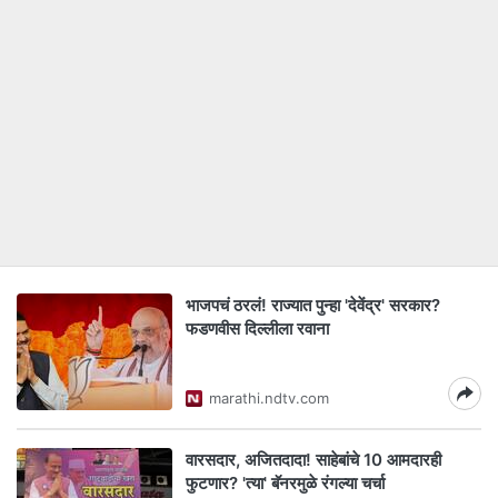
भाजपचं ठरलं! राज्यात पुन्हा 'देवेंद्र' सरकार?
फडणवीस दिल्लीला रवाना
marathi.ndtv.com
वारसदार, अजितदादा! साहेबांचे 10 आमदारही
फुटणार? 'त्या' बॅनरमुळे रंगल्या चर्चा