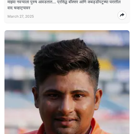
माझ्या नवऱ्याला पुरुष आवडतात... प्रसिद्ध बॉक्सर आणि कबड्डीपटूच्या घरातील
वाद चव्हाट्यावर
March 27, 2025