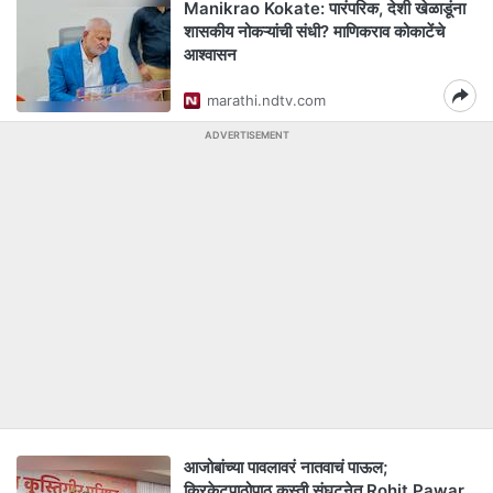
Manikrao Kokate: पारंपरिक, देशी खेळाडूंना
शासकीय नोकऱ्यांची संधी? माणिकराव कोकाटेंचे
आश्वासन
marathi.ndtv.com
ADVERTISEMENT
आजोबांच्या पावलावरं नातवाचं पाऊल;
क्रिकेटपाठोपाठ कुस्ती संघटनेत Rohit Pawar