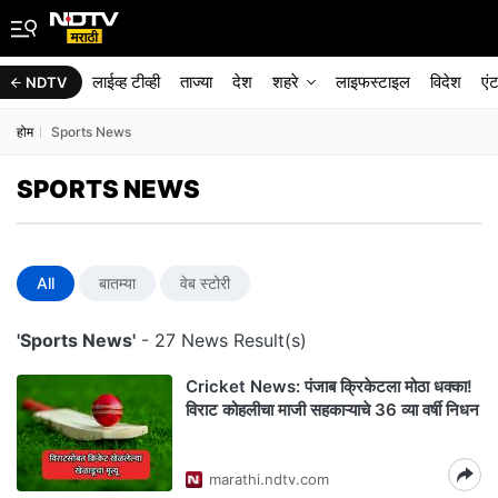
लाईव्ह टीव्ही
ताज्या
देश
शहरे
लाइफस्टाइल
विदेश
एं
NDTV
होम
Sports News
SPORTS NEWS
All
बातम्या
वेब स्टोरी
'Sports News'
- 27 News Result(s)
Cricket News: पंजाब क्रिकेटला मोठा धक्का!
विराट कोहलीचा माजी सहकाऱ्याचे 36 व्या वर्षी निधन
marathi.ndtv.com