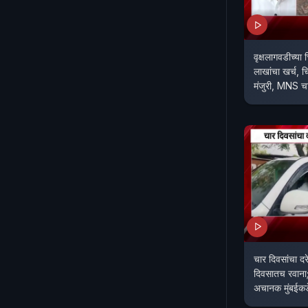
वृक्षलागवडीच्या
लाखांचा खर्च, च
मंजुरी, MNS चा
चार दिवसांचा दरे
दिवसातच रवा
अचानक मुंबईकड