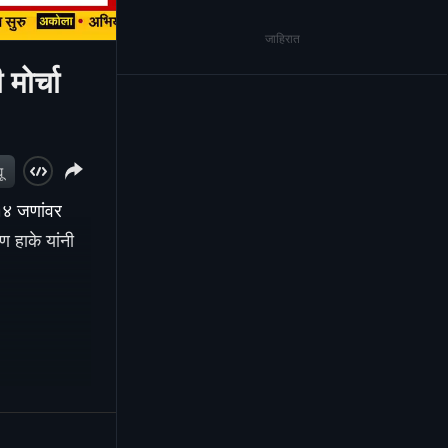
जाहिरात
ोर्चा
ू
 १४ जणांवर
 हाके यांनी