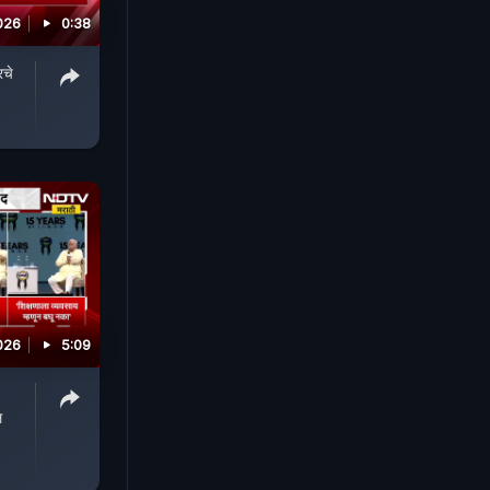
026
0:38
रचे
026
5:09
ल