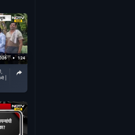
2026
1:24
ण,
मी |