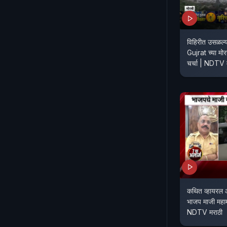
विहिरीत उसळल्या
Gujrat च्या म
चर्चा | NDTV 
कथित व्हायरल 
भाजप माजी महाम
NDTV मराठी