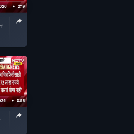
2026
2:19
ग'
026
0:58
ा