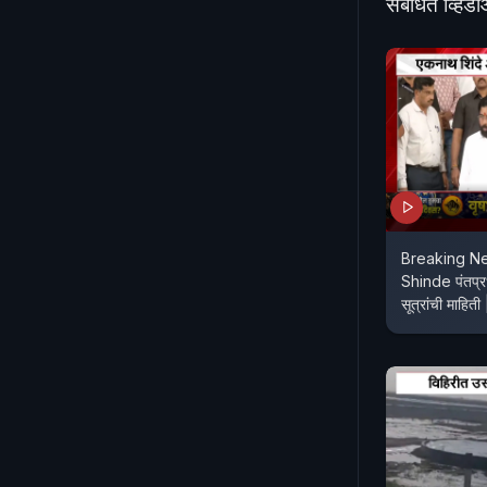
संबंधित व्हिड
Breaking N
Shinde पंतप्रध
सूत्रांची माहि