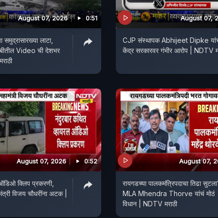
August 07, 2026
0:51
August 07, 
 समुद्रासारख्या लाटा,
CJP संस्थापक Abhijeet Dipke यां
ोरबीतील Video ची देशभर
केंद्र सरकारवर गंभीर आरोप | NDTV म
मराठी
August 07, 2026
0:52
August 07, 
ऑडिओ क्लिप प्रकरणी,
रायगडच्या पालकमंत्रिपदाचा तिढा सुटला
ंत्री विजय चौधरींना अटक |
MLA Mhendra Thorve यांचं मोठं
विधान | NDTV मराठी