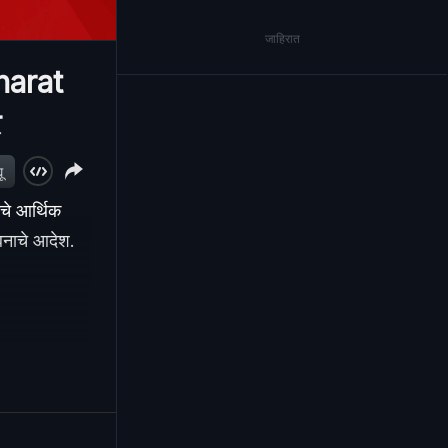
जाहिरात
Kharat
र
ू
चे आर्थिक
ंबनाचे आदेश.