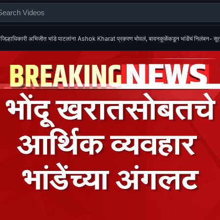
जिल्हाधिकारी अभिजीत भांडे पाटलांना Ashok Kharat प्रकरण भोवलं, बावनकुळेंकडून भांडेंचं निलंबन- सूत