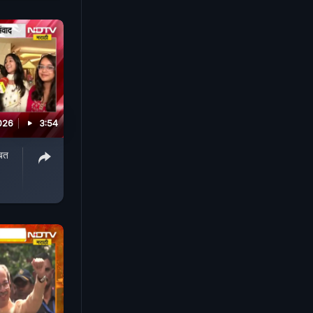
026
3:54
बत