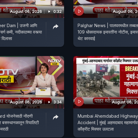
August 06, 2026
0:32
August 06, 
eer Dam | उजनी आणि
Palghar News | पालघरमधील तब्बल
र्ग कमी, नदीकाठच्या वस्त्या
109 धोकादायक इमारतींना नोटीस, इमारत
ा दिलासा
थेट कारवाई
August 06, 2026
3:34
August 06, 2
d योजनेसाठी नोंदणी
Mumbai Ahemdabad Highway
र बसस्थानकातून रियालिटी
Accident | मुंबई अहमदाबाद महामार्गाव
V मराठी
काँक्रीट मिक्सर उलटला