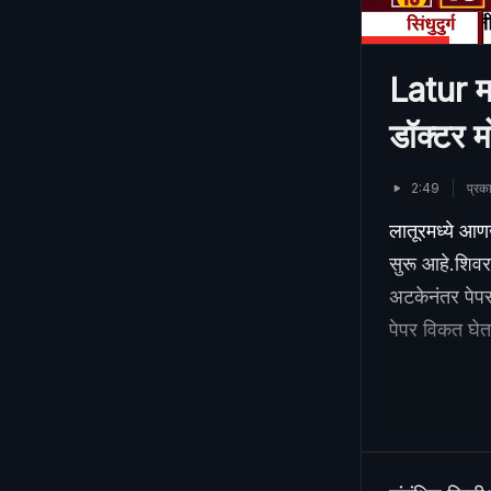
Latur म
डॉक्टर 
2:49
प्र
लातूरमध्ये आ
सुरू आहे.शिवर
अटकेनंतर पेपर
पेपर विकत घे