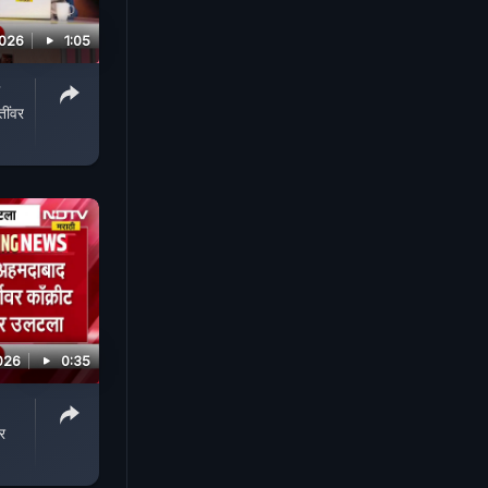
2026
1:05
ींवर
026
0:35
र