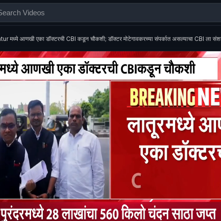
tur मध्ये आणखी एका डॉक्टरची CBI कडून चौकशी; डॉक्टर मोटेगावकरच्या संपर्कात असल्याचा CBI ला सं