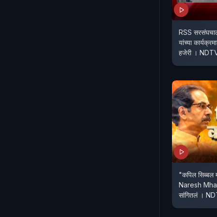
RSS सरसंघच
यांच्या कार्यक्र
हजेरी । NDTV
"कपिल सिब्बल म्
Naresh Mhaske 
सांगित