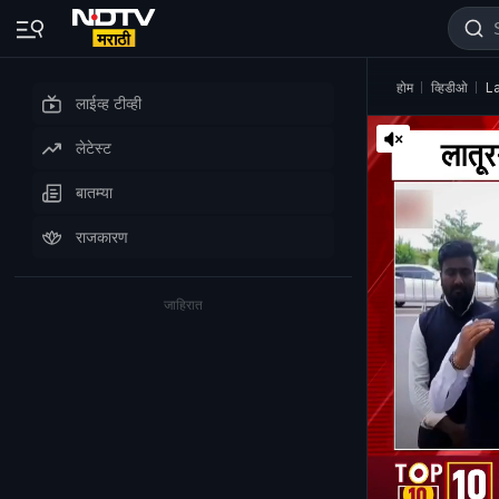
होम
व्हिडीओ
La
लाईव्ह टीव्ही
लेटेस्ट
बातम्या
राजकारण
जाहिरात