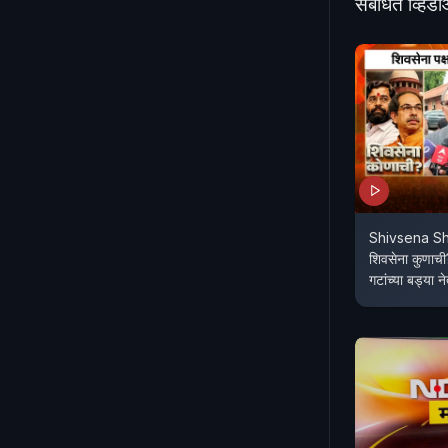
संबंधित व्हिड
Shivsena S
शिवसेना कुणाची?
गटांच्या बड्या ने