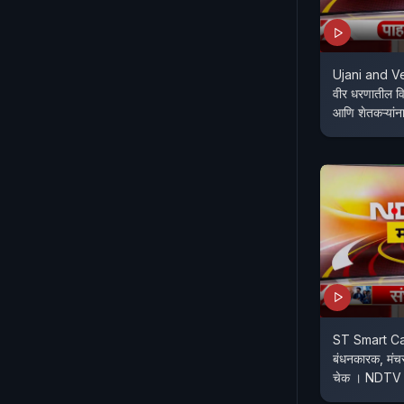
Ujani and V
वीर धरणातील विस
आणि शेतकऱ्यांन
ST Smart Car
बंधनकारक, मंच
चेक । NDT