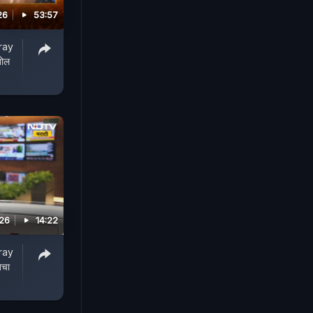
26
53:57
ray
खोल
026
14:22
ray
तचा