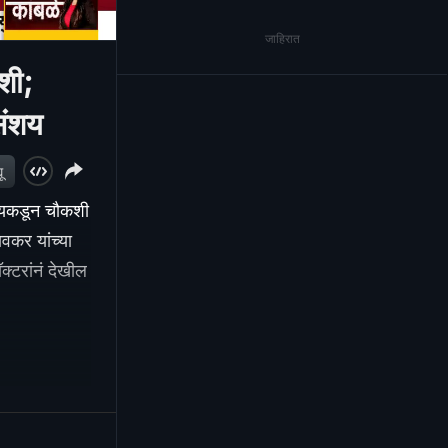
जाहिरात
शी;
संशय
ू
आयकडून चौकशी
वकर यांच्या
्टरांनं देखील