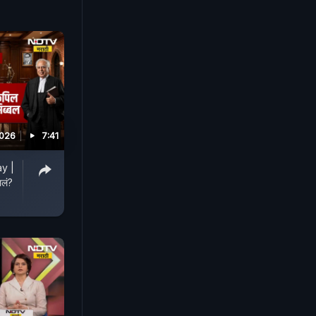
2026
7:41
y |
ालं?