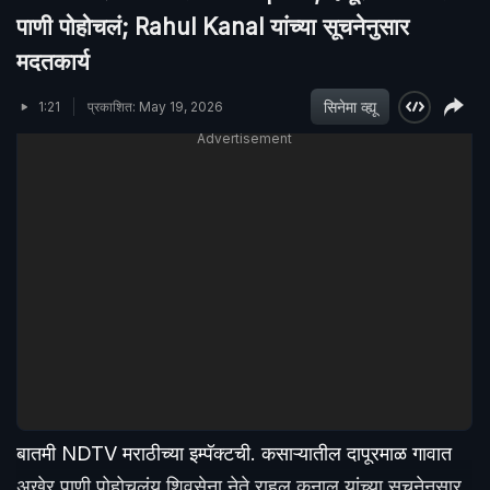
पाणी पोहोचलं; Rahul Kanal यांच्या सूचनेनुसार
मदतकार्य
सिनेमा व्ह्यू
1:21
प्रकाशित: May 19, 2026
Advertisement
बातमी NDTV मराठीच्या इम्पॅक्टची. कसाऱ्यातील दापूरमाळ गावात
अखेर पाणी पोहोचलंय.शिवसेना नेते राहुल कनाल यांच्या सूचनेनुसार