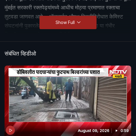
मुंबईत सरकारी रक्तपेढ्यांमध्ये आधीच मोठ्या प्रमाणात रक्ताचा
तुटवडा जाणवत आहे… ऑनलाईन औषध विक्रीविरोधात केमिस्ट
Show Full
संघटनांनी पुकारलेल्या संपाचा आणि रक्तसाठ्याच्या या गंभीर
स्थितीचा आढावा घेऊयात या रिपोर्टमधून..
संबंधित व्हिडीओ
August 09, 2026
0:59