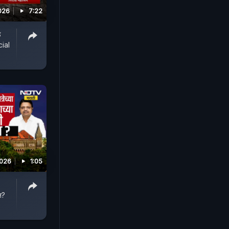
026
7:22
े
cial
2026
1:05
न?