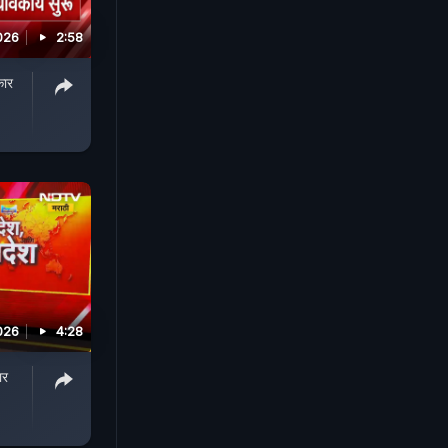
026
2:58
कार
026
4:28
ार