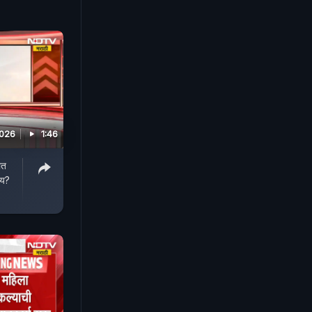
2026
1:46
ात
ाय?