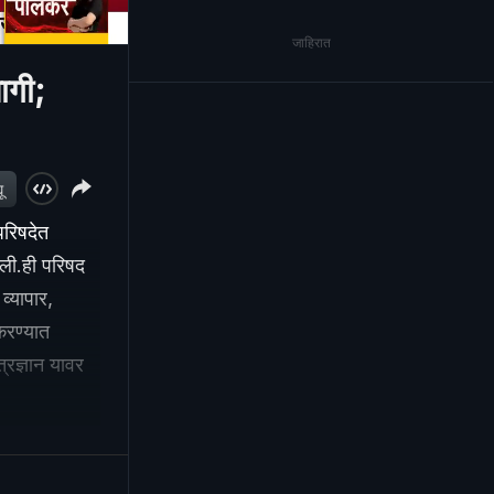
जाहिरात
गी;
ू
परिषदेत
 केली.ही परिषद
व्यापार,
 करण्यात
्रज्ञान यावर