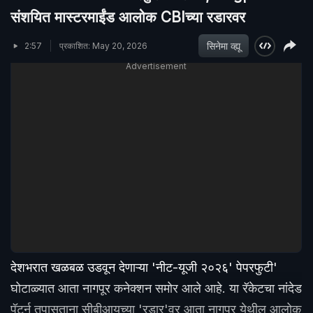
संशयित मास्टरमाईंड आलोक CBIच्या रडारवर
सिनेमा व्ह्यू
2:57
प्रकाशित: May 20, 2026
Advertisement
देशभरात खळबळ उडवून देणाऱ्या 'नीट-यूजी २०२६' पेपरफुटी'
घोटाळ्यात आता नागपूर कनेक्शन समोर आले आहे. या रॅकेटचा नांदेड
पॅटर्न तपासताना सीबीआयच्या 'रडार'वर आता नागपूर येथील आलोक